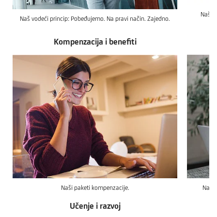
Naša 
Naš vodeći princip: Pobeđujemo. Na pravi način. Zajedno.
Kompenzacija i benefiti
Naši paketi kompenzacije.
Naš t
Učenje i razvoj