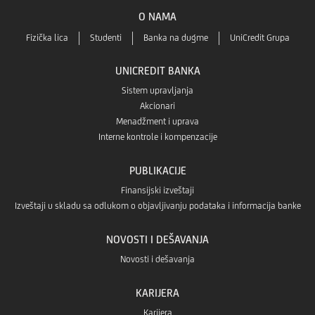
O NAMA
Fizička lica
Studenti
Banka na dugme
UniCredit Grupa
UNICREDIT BANKA
Sistem upravljanja
Akcionari
Menadžment i uprava
Interne kontrole i kompenzacije
PUBLIKACIJE
Finansijski izveštaji
Izveštaji u skladu sa odlukom o objavljivanju podataka i informacija banke
NOVOSTI I DEŠAVANJA
Novosti i dešavanja
KARIJERA
Karijera