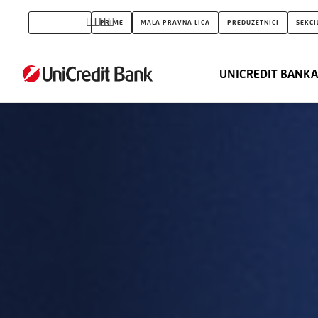
O
FIZIČKA LICA
PRIME
MALA PRAVNA LICA
PREDUZETNICI
SEKCI
nama
UNICREDIT BANKA