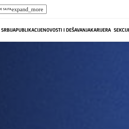
expand_more
JE SAJTA
 SRBIJA
PUBLIKACIJE
NOVOSTI I DEŠAVANJA
KARIJERA
SEKCIJ