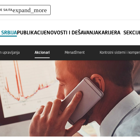
expand_more
JE SAJTA
 SRBIJA
PUBLIKACIJE
NOVOSTI I DEŠAVANJA
KARIJERA
SEKCIJ
m upravljanja
Akcionari
Menadžment
Kontrolni sistemi i kompen