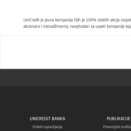
UniCredit je javna kompanija čijih je 100% izdatih akcija rasp
akcionara i menadžmenta, neophodan za uspeh kompanije koja 
UNICREDIT BANKA
PUBLIKACIJE
Sistem upravljanja
Finansijski izvešta