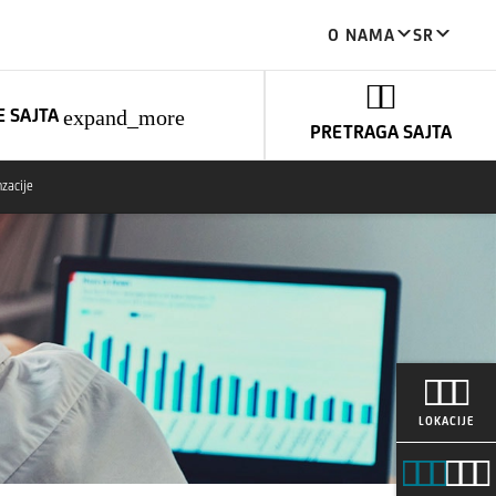
O NAMA
SR
E SAJTA
expand_more
PRETRAGA SAJTA
zacije
LOKACIJE