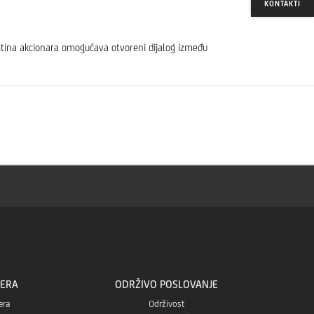
KONTAKTI
upština akcionara omogućava otvoreni dijalog između
JERA
ODRŽIVO POSLOVANJE
era
Održivost