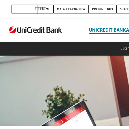
Akcionari
FIZIČKA LICA
PRIME
MALA PRAVNA LICA
PREDUZETNICI
SEKCI
UNICREDIT BANKA
Siste