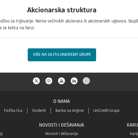
Akcionarska struktura
oloživo za trgovanje. Nema većinskih akcionara ili akcionarskih ugovora. Sk
se kotira na berzi.
VIŠE NA SAJTU UNICREDIT GRUPE
O NAMA
Fizička lica
Studenti
Banka na dugme
UniCredit Grupa
NOVOSTI I DEŠAVANJA
KARI
ji
Novosti i dešavanja
Karij