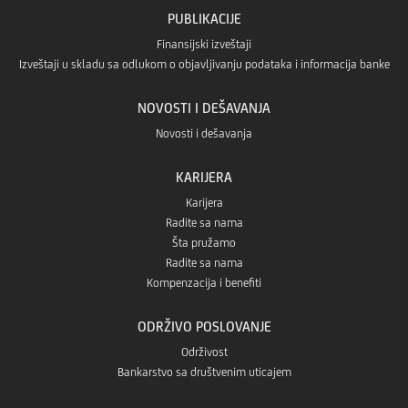
PUBLIKACIJE
Finansijski izveštaji
Izveštaji u skladu sa odlukom o objavljivanju podataka i informacija banke
NOVOSTI I DEŠAVANJA
Novosti i dešavanja
KARIJERA
Karijera
Radite sa nama
Šta pružamo
Radite sa nama
Kompenzacija i benefiti
ODRŽIVO POSLOVANJE
Održivost
Bankarstvo sa društvenim uticajem