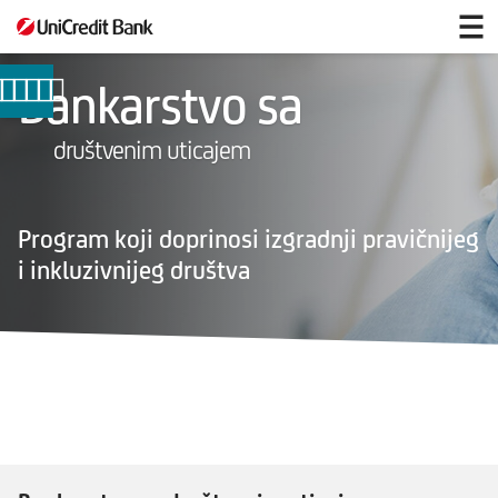
Bankarstvo
sa
društvenim
uticajem
Bankarstvo sa
društvenim uticajem
Social
Impact
Program koji doprinosi izgradnji pravičnijeg
Banking
i inkluzivnijeg društva