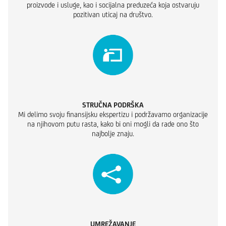
proizvode i usluge, kao i socijalna preduzeća koja ostvaruju
pozitivan uticaj na društvo.
STRUČNA PODRŠKA
Mi delimo svoju finansijsku ekspertizu i podržavamo organizacije
na njihovom putu rasta, kako bi oni mogli da rade ono što
najbolje znaju.
UMREŽAVANJE