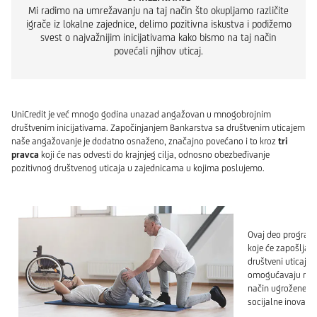
Mi radimo na umrežavanju na taj način što okupljamo različite
igrače iz lokalne zajednice, delimo pozitivna iskustva i podižemo
svest o najvažnijim inicijativama kako bismo na taj način
povećali njihov uticaj.
UniCredit je već mnogo godina unazad angažovan u mnogobrojnim
društvenim inicijativama. Započinjanjem Bankarstva sa društvenim uticajem
naše angažovanje je dodatno osnaženo, značajno povećano i to kroz
tri
pravca
koji će nas odvesti do krajnjeg cilja, odnosno obezbeđivanje
pozitivnog društvenog uticaja u zajednicama u kojima poslujemo.
F
Ovaj deo programa
koje će zapošljavat
društveni uticaj. 
omogućavaju mladi
način ugrožene kat
socijalne inovacij