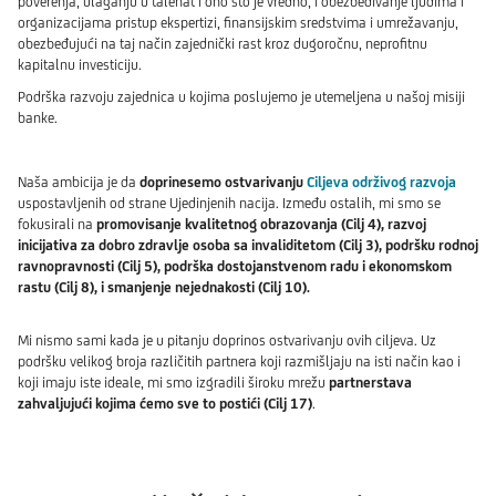
poverenja, ulaganju u talenat i ono što je vredno, i obezbeđivanje ljudima i
organizacijama pristup ekspertizi, finansijskim sredstvima i umrežavanju,
obezbeđujući na taj način zajednički rast kroz dugoročnu, neprofitnu
kapitalnu investiciju.
Podrška razvoju zajednica u kojima poslujemo je utemeljena u našoj misiji
banke.
Naša ambicija je da
doprinesemo ostvarivanju
Ciljeva održivog razvoja
uspostavljenih od strane Ujedinjenih nacija. Između ostalih, mi smo se
fokusirali na
promovisanje kvalitetnog obrazovanja (Cilj 4), razvoj
inicijativa za dobro zdravlje osoba sa invaliditetom (Cilj 3), podršku rodnoj
ravnopravnosti (Cilj 5), podrška dostojanstvenom radu i ekonomskom
rastu (Cilj 8), i smanjenje nejednakosti (Cilj 10).
Mi nismo sami kada je u pitanju doprinos ostvarivanju ovih ciljeva. Uz
podršku velikog broja različitih partnera koji razmišljaju na isti način kao i
koji imaju iste ideale, mi smo izgradili široku mrežu
partnerstava
zahvaljujući kojima ćemo sve to postići (Cilj 17)
.