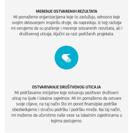
MERENJE OSTVARENIH REZULTATA
Mi pomažemo organizacijama koje to zaslužuju, odnosno koje
svojim delovanjem inspirišu druge, da napreduju. Iz tog razloga
mi verujemo da su praćenje i merenje ostvarenih rezultata, ali i
društvenog uticaja, ključni za rast podržanih projekata.
OSTVARIVANJE DRUŠTVENOG UTICAJA
Mi podržavamo inicijative koje ostvaruju pozitivan društveni
uticaj na ljude i lokalne zajednice. Mi im pomažemo da ostvare
svoje ciljeve, na taj način što im pored finansijske podrške
obezbeđujemo i stručnu podršku i podršku mreže. Na taj način,
mi možemo da učvrstimo naše veze sa lokalnim zajednicama u
kojima poslujemo.