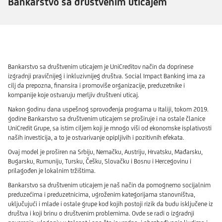
Bankarstvo sa društvenim uticajem
Bankarstvo sa društvenim uticajem je UniCreditov način da doprinese
izgradnji pravičnijeg i inkluzivnijeg društva. Social Impact Banking ima za
cilj da prepozna, finansira i promoviše organizacije, preduzetnike i
kompanije koje ostvaruju merljiv društveni uticaj.
Nakon godinu dana uspešnog sprovođenja programa u Italiji, tokom 2019.
godine Bankarstvo sa društvenim uticajem se proširuje i na ostale članice
UniCredit Grupe, sa istim ciljem koji je mnogo viši od ekonomske isplativosti
naših investicija, a to je ostvarivanje opipljivih i pozitivnih efekata.
Ovaj model je proširen na Srbiju, Nemačku, Austriju, Hrvatsku, Mađarsku,
Bugarsku, Rumuniju, Tursku, Češku, Slovačku i Bosnu i Hercegovinu i
prilagođen je lokalnim tržištima.
Bankarstvo sa društvenim uticajem je naš način da pomognemo socijalnim
preduzećima i preduzetnicima, ugroženim kategorijama stanovništva,
uključujući i mlade i ostale grupe kod kojih postoji rizik da budu isključene iz
društva i koji brinu o društvenim problemima. Ovde se radi o izgradnji