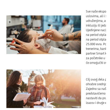
Sve naše ekspozit
uslovima, ali i s
udruženjima, ali i
inkluziju ili jeda
Ujedinjene nacije.
na period otplate 
na period otplate 
25.000 evra. Pore
trenerima, banka ć
partner Smart kol
za početnike u bi
će omogućiti ovom
Cilj ovog dela pr
ohrabre srednjoško
Zajedno sa našim
predstavićemo onl
nastaviti da pruž
izazov i druge ed