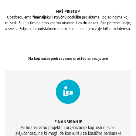
NAŠ PRISTUP
Obezbeđujemo
finansijsku i stručnu podršku
projektima i pojedincima koji
to zaslužuju, s tim da smo veoma otvoreni i za druge različite potrebe i ideje,
a sve sa željom da podstaknemo proces rasta koji je u zajedničkom interesu.
Na koji način podržavamo društvene inicijative
FINANSIRANJE
Mi finansiramo projekte i organizacije koji, usled svoje
isključenosti, ne bi mogli da konkurišu za klasične bankarske