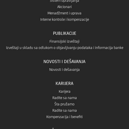
Sistem upravljanja
Akcionari
Menadžment i uprava
Interne kontrole i kompenzacije
PUBLIKACIJE
Finansijski izveštaji
Izveštaji u skladu sa odlukom o objavljivanju podataka i informacija banke
NOVOSTI I DEŠAVANJA
Novosti i dešavanja
KARIJERA
Karijera
Radite sa nama
Šta pružamo
Radite sa nama
Kompenzacija i benefiti