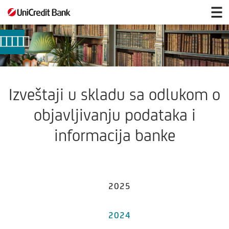
Izveštaji
u
skladu
sa
odlukom
o
objavljivanju
podataka
Izveštaji u skladu sa odlukom o
i
informacija
objavljivanju podataka i
banke
informacija banke
2025
2024