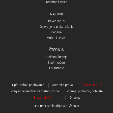
Kreditne kartice
RAČUNI
Paket računi
Dozvoljeno prekoračenje
debitne
Mobilni servisi
ŠTEDNJA
Oročena štednja
Štedni računi
Osiguranje
Opšti uslovi poslovanja
Autorska prava
[Broken Link !!!]
Pregled referentnih kamatnih stopa
Pitanja, prigovori, pohvale
[Broken Link !!!]
O nama
UniCredit Bank Srbija a.d. © 2021