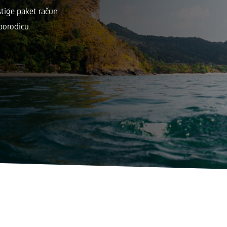
stige paket račun
porodicu