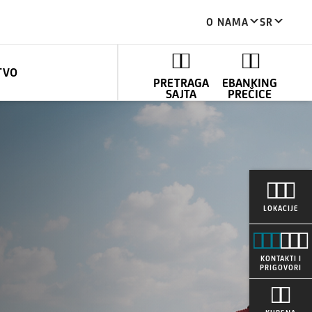
O NAMA
SR
TVO
PRETRAGA
EBANKING
SAJTA
PREČICE
LOKACIJE
KONTAKTI I
PRIGOVORI