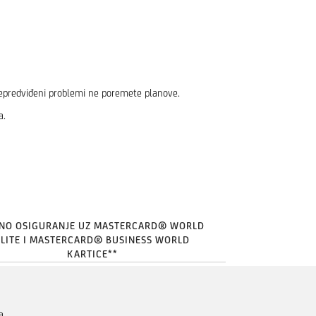
 nepredviđeni problemi ne poremete planove.
a.
NO OSIGURANJE UZ MASTERCARD® WORLD
ELITE I MASTERCARD® BUSINESS WORLD
KARTICE**
a.