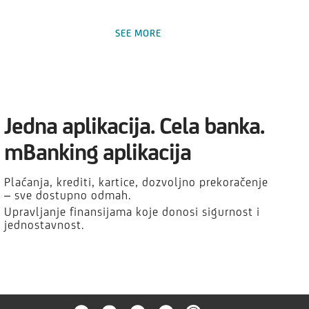
SEE MORE
 ČLANOVE PORODICE, ILI MOGU I ZA PRIJATELJA?
Jedna aplikacija. Cela banka.
mBanking aplikacija
Plaćanja, krediti, kartice, dozvoljno prekoračenje
– sve dostupno odmah.
O PRIJAVE NEZGODE?
Upravljanje finansijama koje donosi sigurnost i
jednostavnost.