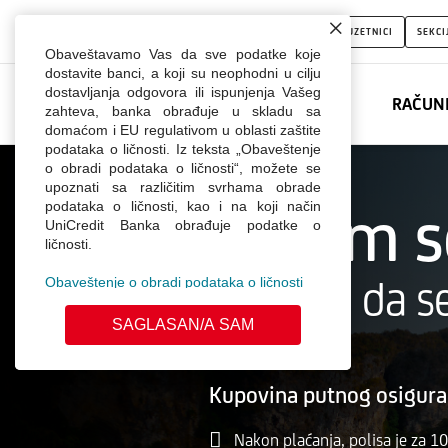
Putno
FIZIČKA LICA
PRIME
MALA PRAVNA LICA
PREDUZETNICI
SEKCI
osiguranje
Obaveštavamo Vas da sve podatke koje
dostavite banci, a koji su neophodni u cilju
dostavljanja odgovora ili ispunjenja Vašeg
RAČUN
zahteva, banka obrađuje u skladu sa
domaćom i EU regulativom u oblasti zaštite
Dobrodošli u Webchat.
podataka o ličnosti. Iz teksta „Obaveštenje
o obradi podataka o ličnosti“, možete se
Unesite Vaše ime
upoznati sa različitim svrhama obrade
Osećam se
podataka o ličnosti, kao i na koji način
UniCredit Banka obrađuje podatke o
ličnosti.
gde god da s
Obaveštenje o obradi podataka o ličnosti
SAGLASAN/A SAM
Kupovina putnog osiguran
Nakon plaćanja, polisa je za 