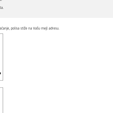
ta.
aćanje, polisa stiže na Vašu mejl adresu.