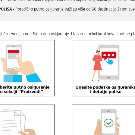
POLISA
- Porodično putno osiguranje važi za više od 50 destinacija širom sve
ji Proizvodi, pronađite putno osiguranje. Uz samo nekoliko klikova i online pl