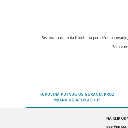
Bez obzira na to da li idete na porodično putovanj
Zato vam 
KUPOVINA PUTNOG OSIGURANJA KROZ
MBANKING APLIKACIJU*
NA KLIK OD 
BEZ ČEKANJ