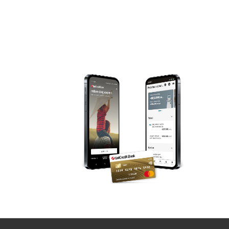
DA LI MOGU DA KUPIM OSIGURANJE SAMO ZA
KO SVE MOŽE DA ZAKLJUČI OSIGURANJE?
OD ČEGA ZAVISI CENA OSIGURANJA?
KOME MOGU DA SE OBRATIM ZA POMOĆ OK
KADA BI TREBALO DA PRIJAVIM NEZGODU?