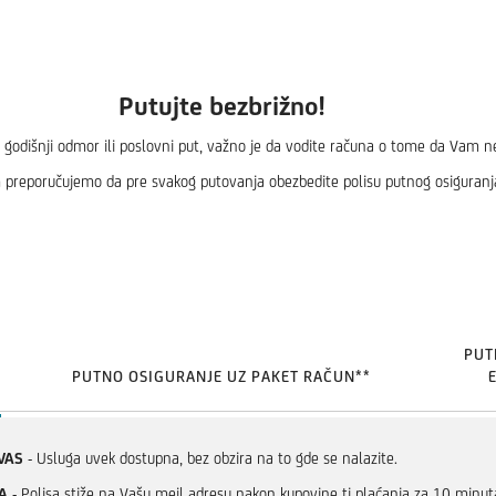
Putujte bezbrižno!
e, godišnji odmor ili poslovni put, važno je da vodite računa o tome da Vam
preporučujemo da pre svakog putovanja obezbedite polisu putnog osiguranj
PUT
PUTNO OSIGURANJE UZ PAKET RAČUN**
VAS
- Usluga uvek dostupna, bez obzira na to gde se nalazite.
A
- Polisa stiže na Vašu mejl adresu nakon kupovine tj plaćanja za 10 minut