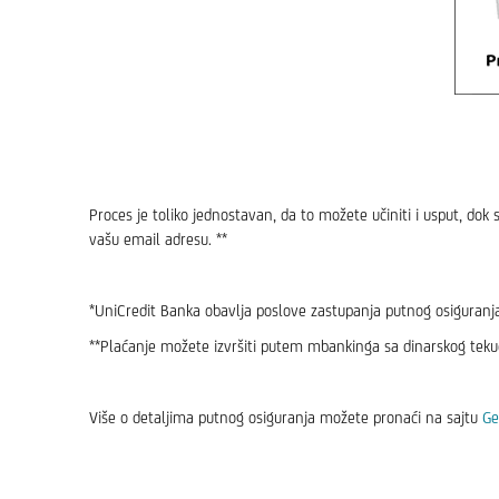
Proces je toliko jednostavan, da to možete učiniti i usput, do
vašu email adresu. **
*UniCredit Banka obavlja poslove zastupanja putnog osiguranja
**Plaćanje možete izvršiti putem mbankinga sa dinarskog teku
Više o detaljima putnog osiguranja možete pronaći na sajtu
Ge