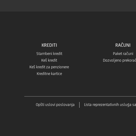
KOGA DA POZOVEM, UKOLIKO MI JE POTRE
DA LI SU ČLANOVI PORODICE ZA PORODIČN
KREDITI
RAČUNI
KOJI JE MAKSIMALNI BROJ ČLANOVA POROD
Stambeni kredit
Paket računi
Keš kredit
Dozvoljeno prekora
Keš kredit za penzionere
Kreditne kartice
Opšti uslovi poslovanja
Lista reprezentativnih usluga 