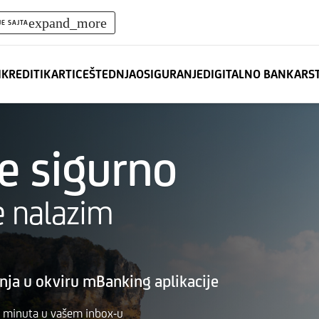
expand_more
JE SAJTA
I
KREDITI
KARTICE
ŠTEDNJA
OSIGURANJE
DIGITALNO BANKARS
 sigurno
e nalazim
ja u okviru mBanking aplikacije
10 minuta u vašem inbox-u