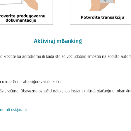
Aktiviraj mBanking
k se krećete ka aerodromu ili kada ste se već udobno smestili na sedište auto
 u ime Generali osiguravajuće kuće.
ćeg računa. Obavezno označiti nalog kao instant (hitno) plaćanje u mbankin
nerali osiguranja