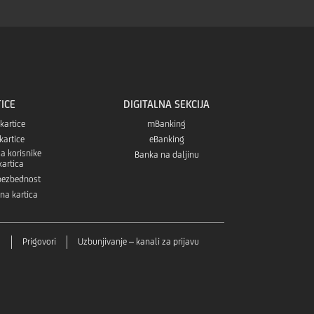
sa
Play
aplikaciju
Apple
prodavnice
E, KAO NOSIOCA OSIGURANJA?
sa
Play
Huawei
ICE
DIGITALNA SEKCIJA
prodavnice
 kartice
AppGallery
mBanking
kartice
eBanking
a korisnike
Banka na daljinu
prodavnice
kartica
 bezbednost
tna kartica
a
Prigovori
Uzbunjivanje – kanali za prijavu