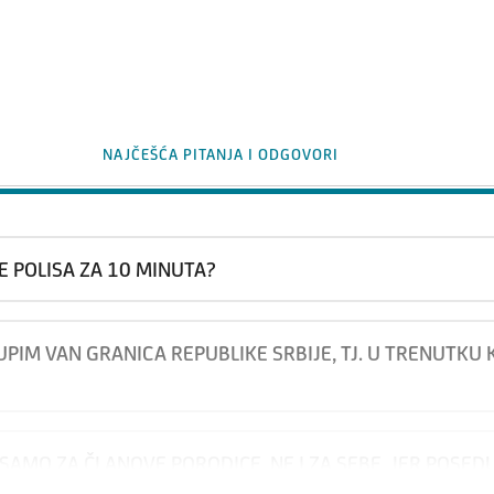
NAJČEŠĆA PITANJA I ODGOVORI
E POLISA ZA 10 MINUTA?
KUPIM VAN GRANICA REPUBLIKE SRBIJE, TJ. U TRENUTKU
SAMO ZA ČLANOVE PORODICE, NE I ZA SEBE, JER POSE