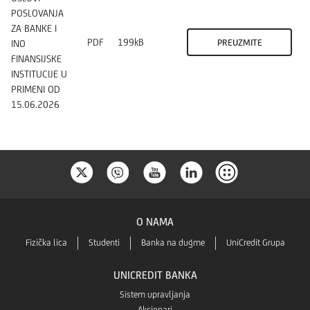
POSLOVANJA
ZA BANKE I
PDF
199kB
PREUZMITE
INO
FINANSIJSKE
INSTITUCIJE U
PRIMENI OD
15.06.2026
O NAMA
Fizička lica
Studenti
Banka na dugme
UniCredit Grupa
UNICREDIT BANKA
Sistem upravljanja
Akcionari