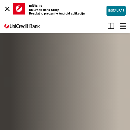
×
mBiznis
UniCredit Bank Srbija
INSTALIRAJ
Besplatno preuzmite Android aplikaciju
Mala
pravna
lica