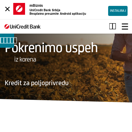
×
mBiznis
UniCredit Bank Srbija
INSTALIRAJ
Besplatno preuzmite Android aplikaciju
Poljoprivredni
krediti
Pokrenimo uspeh
iz korena
Poljoprivredna
gazdinstva
Kredit za poljoprivredu