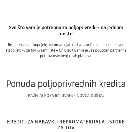
Sve što vam je potrebno za poljoprivredu - na jednom
mestu!
Bez obzira da li kupujete repromaterijal, mehanizaciju i opremu, osnovno
stado, stoku za tov ili zemljište – UniCredit Banka je vaš pouzdan partner na
putu ka ostvarenju svih planova.
Ponuda poljoprivrednih kredita
PAŽNJA! POZAJMLJIVANJE NOVCA KOŠTA.
KREDITI ZA NABAVKU REPROMATERIJALA I STOKE
ZA TOV