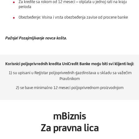
Za kredite sa rokom od 12 meseci – otplata u jednoj rati na kraju
perioda
Obezbeđenje: Visina i vrsta obezbeđenja zavise od procene banke
Pažnja! Pozajmljivanje novca košta.
Korisnici poljoprivrednih kredita UniCredit Banke mogu biti svi klijenti koji:
1) su upisani u Registar poljoprivrednih gazdinstava u skladu sa važećim
Pravilnikom
2) se bave minimalno 12 meseci poljoprivrednom proizvodnjom
mBiznis
Za pravna lica