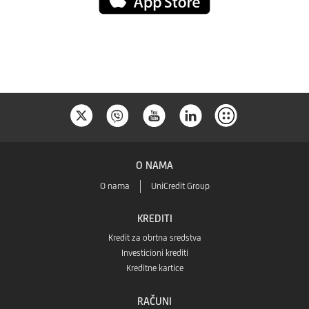
Store
O NAMA
O nama
UniCredit Group
KREDITI
Kredit za obrtna sredstva
Investicioni krediti
Kreditne kartice
RAČUNI