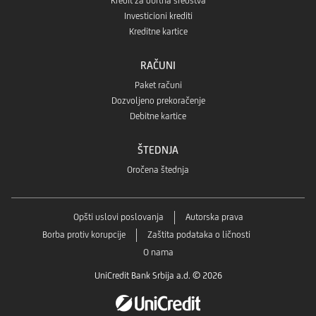
Kredit za obrtna sredstva
Investicioni krediti
Kreditne kartice
RAČUNI
Paket računi
Dozvoljeno prekoračenje
Debitne kartice
ŠTEDNJA
Oročena štednja
Opšti uslovi poslovanja
Autorska prava
Borba protiv korupcije
Zaštita podataka o ličnosti
O nama
UniCredit Bank Srbija a.d. © 2026