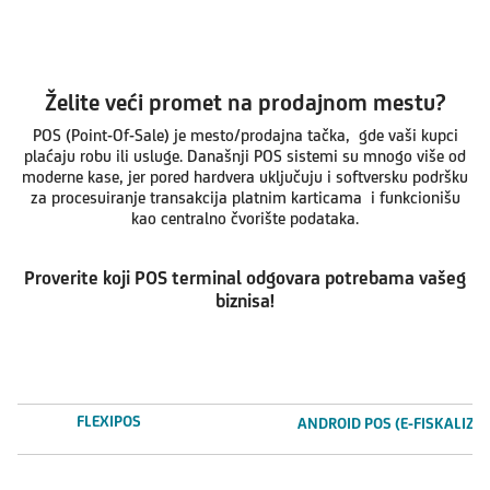
Želite veći promet na prodajnom mestu?
POS (Point-Of-Sale) je mesto/prodajna tačka, gde vaši kupci
plaćaju robu ili usluge. Današnji POS sistemi su mnogo više od
moderne kase, jer pored hardvera uključuju i softversku podršku
za procesuiranje transakcija platnim karticama i funkcionišu
kao centralno čvorište podataka.
Proverite koji POS terminal odgovara potrebama vašeg
biznisa!
FLEXIPOS
ANDROID POS (E-FISKALIZAC