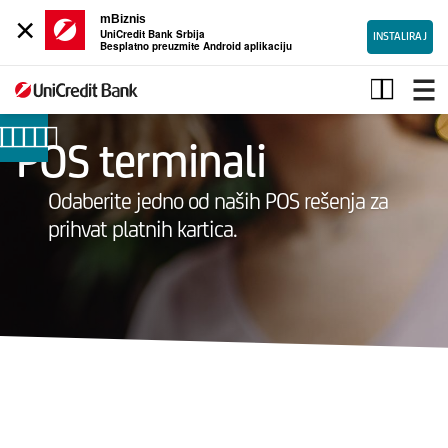
×
mBiznis
UniCredit Bank Srbija
INSTALIRAJ
Besplatno preuzmite Android aplikaciju
POS
terminali
POS terminali
Odaberite jedno od naših POS rešenja za
prihvat platnih kartica.