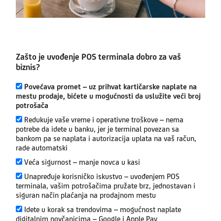
Zašto je uvođenje POS terminala dobro za vaš
biznis?
Povećava promet – uz prihvat kartičarske naplate na
mestu prodaje, bićete u mogućnosti da uslužite veći broj
potrošača
Redukuje vaše vreme i operativne troškove – nema
potrebe da idete u banku, jer je terminal povezan sa
bankom pa se naplata i autorizacija uplata na vaš račun,
rade automatski
Veća sigurnost – manje novca u kasi
Unapređuje korisničko iskustvo – uvođenjem POS
terminala, vašim potrošačima pružate brz, jednostavan i
siguran način plaćanja na prodajnom mestu
Idete u korak sa trendovima – mogućnost naplate
digitalnim novčanicima – Google i Apple Pay