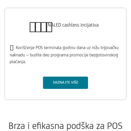
NALED cashless incijativa
Korišćenje POS terminala godinu dana uz nižu trgovačku
naknadu – budite deo programa promocije bezgotovinskog
plaćanja.
SAZNAJTE VIŠE
Brza i efikasna podška za POS