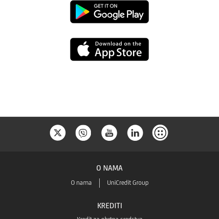
Google
Play
App
Store
O NAMA
O nama
UniCredit Group
KREDITI