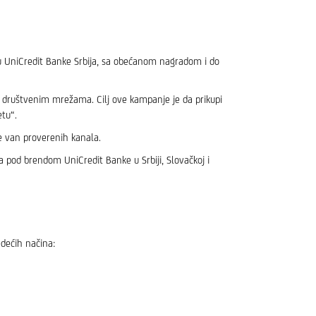
tu UniCredit Banke Srbija, sa obećanom nagradom i do
a društvenim mrežama. Cilj ove kampanje je da prikupi
etu“.
e van proverenih kanala.
 pod brendom UniCredit Banke u Srbiji, Slovačkoj i
dećih načina: