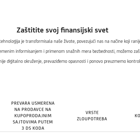
Zaštitite svoj finansijski svet
hnologija je transformisala naše živote, povezujući nas na načine koji ranij
enim informisanjem i primenom snažnih mera bezbednosti, možemo zaštiti 
ije digitalno okruženje, prevaziđemo opasnosti i ponovo preuzmemo kontrol
PREVARA USMERENA
NA PRODAVCE NA
VRSTE
KUPOPRODAJNIM
KO
ZLOUPOTREBA
SAJTOVIMA PUTEM
3 DS KODA