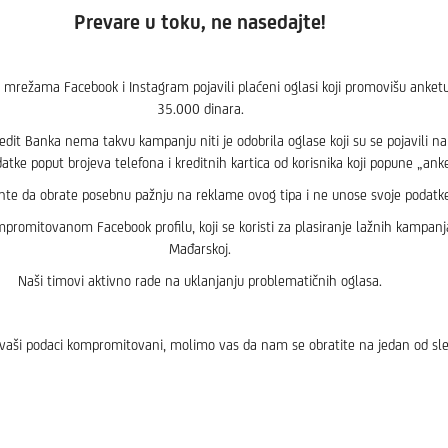
Prevare u toku, ne nasedajte!
 mrežama Facebook i Instagram pojavili plaćeni oglasi koji promovišu anke
35.000 dinara.
dit Banka nema takvu kampanju niti je odobrila oglase koji su se pojavili n
datke poput brojeva telefona i kreditnih kartica od korisnika koji popune „ank
ente da obrate posebnu pažnju na reklame ovog tipa i ne unose svoje podatk
romitovanom Facebook profilu, koji se koristi za plasiranje lažnih kampanja
Mađarskoj.
Naši timovi aktivno rade na uklanjanju problematičnih oglasa.
u vaši podaci kompromitovani, molimo vas da nam se obratite na jedan od sle