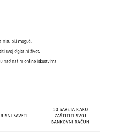
e nisu bili mogući.
svoj digitalni život.
u nad našim online iskustvima.
10 SAVETA KAKO
RISNI SAVETI
ZAŠTITITI SVOJ
BANKOVNI RAČUN