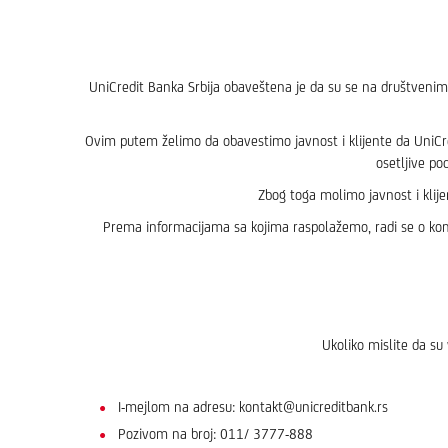
UniCredit Banka Srbija obaveštena je da su se na društvenim
Ovim putem želimo da obavestimo javnost i klijente da UniCre
osetljive po
Zbog toga molimo javnost i klij
Prema informacijama sa kojima raspolažemo, radi se o komp
Ukoliko mislite da s
I-mejlom na adresu: kontakt@unicreditbank.rs
Pozivom na broj: 011/ 3777-888