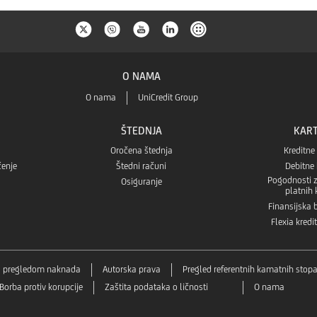
O NAMA
O nama
UniCredit Group
ŠTEDNJA
KART
Oročena štednja
Kreditne
čenje
Štedni računi
Debitne 
Pogodnosti z
Osiguranje
platnih 
Finansijska
Flexia kredi
sa pregledom naknada
Autorska prava
Pregled referentnih kamatnih stop
Borba protiv korupcije
Zaštita podataka o ličnosti
O nama