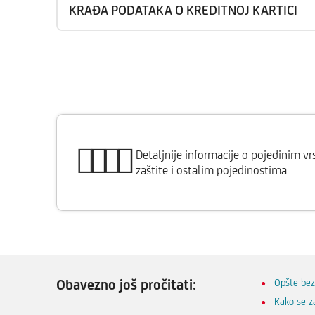
KRAĐA PODATAKA O KREDITNOJ KARTICI
Detaljnije informacije o pojedinim 
zaštite i ostalim pojedinostima
Obavezno još pročitati:
Opšte be
Kako se z