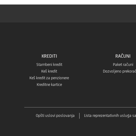
KREDITI
RAČUNI
Stambeni kredit
Paket računi
Keš kredit
Dozvoljeno prekora
Keš kredit za penzionere
Kreditne kartice
Opšti uslovi poslovanja
Lista reprezentativnih usluga 