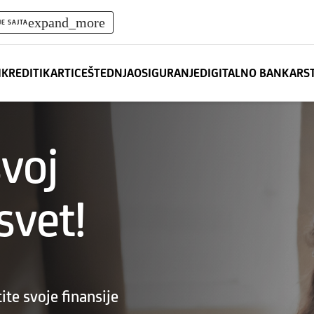
expand_more
JE SAJTA
I
KREDITI
KARTICE
ŠTEDNJA
OSIGURANJE
DIGITALNO BANKARS
svoj
svet!
ite svoje finansije