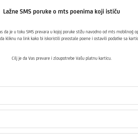
Lažne SMS poruke o mts poenima koji ističu
 da je u toku SMS prevara u kojoj poruke stižu navodno od mts mobilnog op
da kliknu na link kako bi iskoristili preostale poene i ostavili podatke sa kar
Cilj je da Vas prevare i zloupotrebe Vašu platnu karticu.