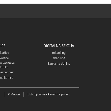
Google
preuzmete
sa
Play
aplikaciju
Apple
prodavnice
sa
Play
Huawei
ICE
DIGITALNA SEKCIJA
prodavnice
 kartice
AppGallery
mBanking
kartice
eBanking
a korisnike
Banka na daljinu
prodavnice
kartica
 bezbednost
tna kartica
a
Prigovori
Uzbunjivanje – kanali za prijavu