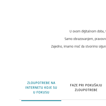
U ovom digitalnom dobu, te
Samo obrazovanjem, pravovrem
Zajedno, imamo moć da stvorimo sigurn
ZLOUPOTREBE NA
FAZE PRI POKUŠAJU
INTERNETU KOJE SU
ZLOUPOTREBE
U FOKUSU