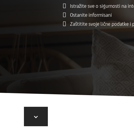
Istražite sve o sigurnosti na in
Ostanite informisani
Zaštitite svoje lične podatke i 