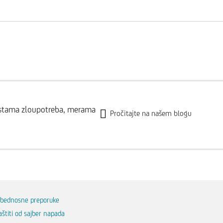
vrstama zloupotreba, merama
Pročitajte na našem blogu
zbednosne preporuke
aštiti od sajber napada