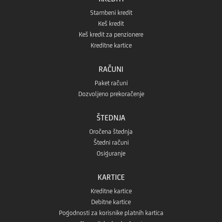
Stambeni kredit
prodavnice
Keš kredit
Keš kredit za penzionere
Kreditne kartice
RAČUNI
Paket računi
Dozvoljeno prekoračenje
ŠTEDNJA
Oročena štednja
Štedni računi
Osiguranje
KARTICE
Kreditne kartice
Debitne kartice
Pogodnosti za korisnike platnih kartica