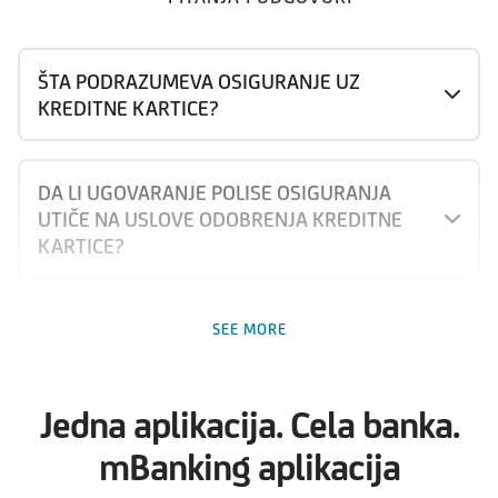
ŠTA PODRAZUMEVA OSIGURANJE UZ
KREDITNE KARTICE?
DA LI UGOVARANJE POLISE OSIGURANJA
UTIČE NA USLOVE ODOBRENJA KREDITNE
KARTICE?
KAKO PLAĆAM PREMIJU?
SEE MORE
NA KOJI PERIOD MOGU DA UGOVORIM
Jedna aplikacija. Cela banka.
OSIGURANJE UZ KREDITNU KARTICU?
mBanking aplikacija