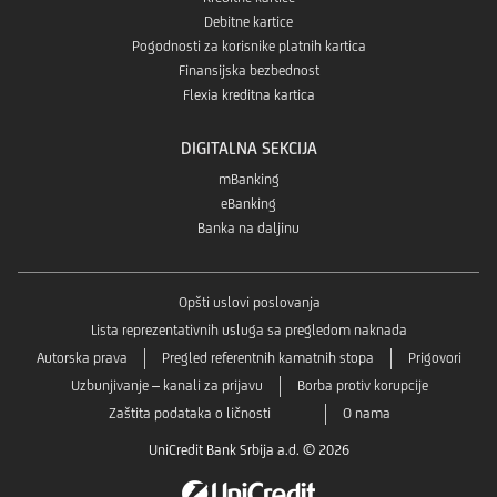
Debitne kartice
Pogodnosti za korisnike platnih kartica
Finansijska bezbednost
Flexia kreditna kartica
DIGITALNA SEKCIJA
mBanking
eBanking
Banka na daljinu
Opšti uslovi poslovanja
Lista reprezentativnih usluga sa pregledom naknada
Autorska prava
Pregled referentnih kamatnih stopa
Prigovori
Uzbunjivanje – kanali za prijavu
Borba protiv korupcije
Zaštita podataka o ličnosti
O nama
UniCredit Bank Srbija a.d. © 2026