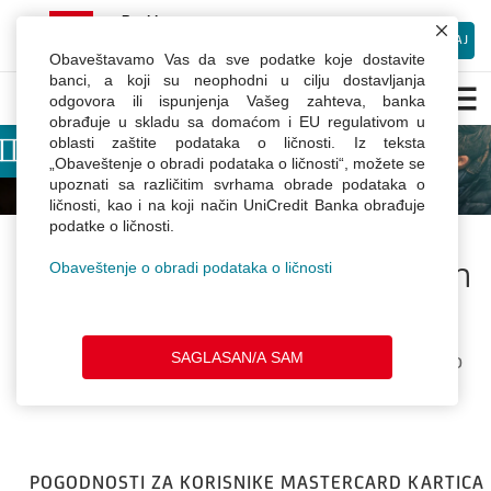
×
mBanking
UniCredit Bank Srbija
INSTALIRAJ
Besplatno preuzmite Android aplikaciju
Obaveštavamo Vas da sve podatke koje dostavite
Pogodnosti
banci, a koji su neophodni u cilju dostavljanja
odgovora ili ispunjenja Vašeg zahteva, banka
za
obrađuje u skladu sa domaćom i EU regulativom u
korisnike
oblasti zaštite podataka o ličnosti. Iz teksta
platnih
Dobrodošli u Webchat.
„Obaveštenje o obradi podataka o ličnosti“, možete se
kartica
upoznati sa različitim svrhama obrade podataka o
Unesite Vaše ime
ličnosti, kao i na koji način UniCredit Banka obrađuje
podatke o ličnosti.
Pogodnosti za korisnike platnih
Obaveštenje o obradi podataka o ličnosti
kartica UniCredit Banke
SAGLASAN/A SAM
POPUSTI I DRUGE POGODNOSTI PRI KORIŠĆENJU KARTICA KOD
PARTNERA BANKE ILI KARTIČNE ŠEME
POGODNOSTI ZA KORISNIKE MASTERCARD KARTICA