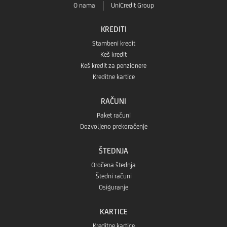
O nama
UniCredit Group
prodavnice
AppGallery
KREDITI
Stambeni kredit
prodavnice
Keš kredit
Keš kredit za penzionere
Kreditne kartice
RAČUNI
Paket računi
Dozvoljeno prekoračenje
ŠTEDNJA
Oročena štednja
Štedni računi
Osiguranje
KARTICE
Kreditne kartice