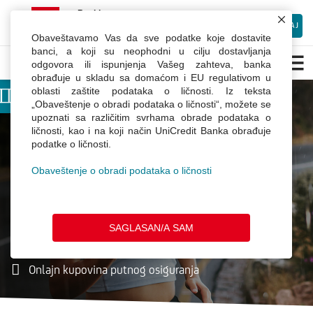
×
mBanking
UniCredit Bank Srbija
INSTALIRAJ
Besplatno preuzmite Android aplikaciju
Obaveštavamo Vas da sve podatke koje dostavite
mBanking
banci, a koji su neophodni u cilju dostavljanja
odgovora ili ispunjenja Vašeg zahteva, banka
obrađuje u skladu sa domaćom i EU regulativom u
oblasti zaštite podataka o ličnosti. Iz teksta
Moja banka je
Dobrodošli u Webchat.
„Obaveštenje o obradi podataka o ličnosti“, možete se
upoznati sa različitim svrhama obrade podataka o
Unesite Vaše ime
ličnosti, kao i na koji način UniCredit Banka obrađuje
tamo gde sam ja
podatke o ličnosti.
Obaveštenje o obradi podataka o ličnosti
mBanking
expert
mBanking aplikacija
Keš kredit na klik
SAGLASAN/A SAM
Povoljniji kurs
Onlajn kupovina putnog osiguranja