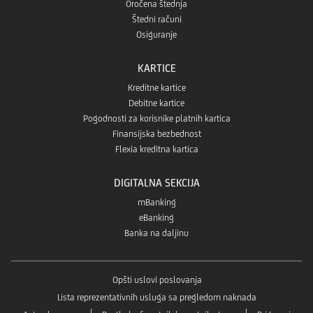
Oročena štednja
Štedni računi
Osiguranje
KARTICE
Kreditne kartice
Debitne kartice
Pogodnosti za korisnike platnih kartica
Finansijska bezbednost
Flexia kreditna kartica
DIGITALNA SEKCIJA
mBanking
eBanking
Banka na daljinu
Opšti uslovi poslovanja
Lista reprezentativnih usluga sa pregledom naknada