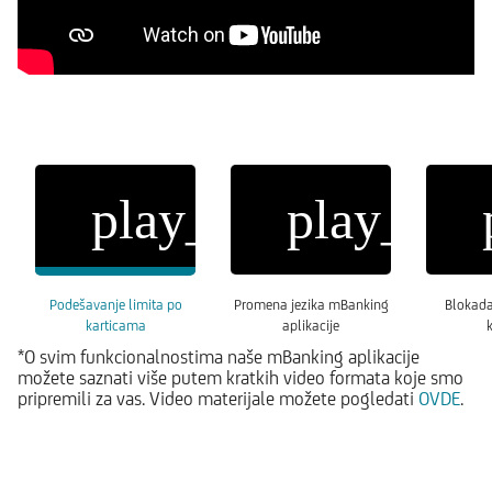
play_circle_filled
play_circ
Podešavanje limita po
Promena jezika mBanking
Blokada
karticama
aplikacije
*O svim funkcionalnostima naše mBanking aplikacije
možete saznati više putem kratkih video formata koje smo
pripremili za vas. Video materijale možete pogledati
OVDE
.