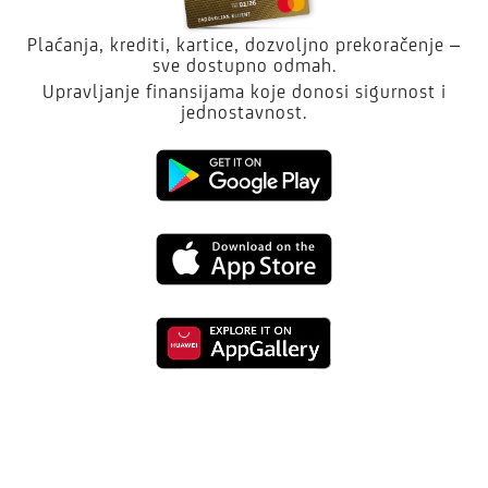
Plaćanja, krediti, kartice, dozvoljno prekoračenje –
sve dostupno odmah.
Upravljanje finansijama koje donosi sigurnost i
jednostavnost.
Kliknite
da
Kliknite
preuzmete
da
aplikaciju
Kliknite
preuzmete
sa
da
aplikaciju
Google
preuzmete
sa