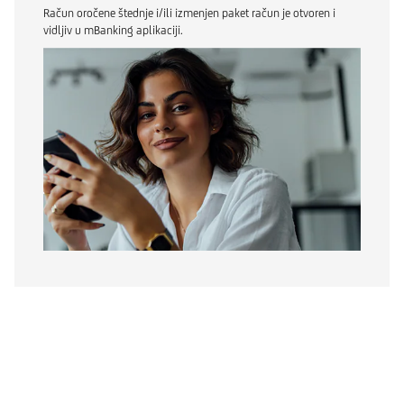
Račun oročene štednje i/ili izmenjen paket račun je otvoren i
vidljiv u mBanking aplikaciji.