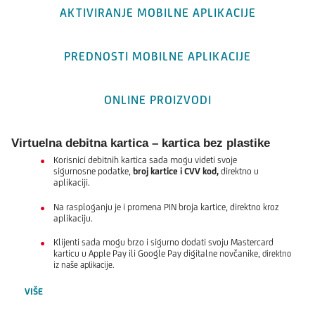
AKTIVIRANJE MOBILNE APLIKACIJE
PREDNOSTI MOBILNE APLIKACIJE
ONLINE PROIZVODI
Virtuelna debitna kartica – kartica bez plastike
Korisnici debitnih kartica sada mogu videti svoje
sigurnosne podatke,
broj kartice i CVV kod,
direktno u
aplikaciji.
Na rasploganju je i promena PIN broja kartice, direktno kroz
aplikaciju.
Klijenti sada mogu brzo i sigurno dodati svoju Mastercard
karticu u Apple Pay ili Google Pay digitalne novčanike,
direktno
iz naše aplikacije.
VIŠE