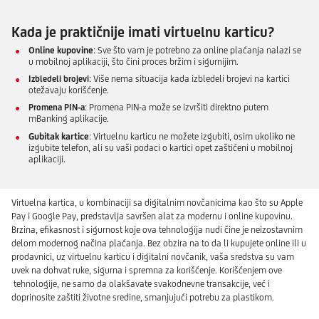
Kada je praktičnije imati virtuelnu karticu?
Online kupovine
: Sve što vam je potrebno za online plaćanja nalazi se
u mobilnoj aplikaciji, što čini proces bržim i sigurnijim.
Izbledeli brojevi
: Više nema situacija kada izbledeli brojevi na kartici
otežavaju korišćenje.
Promena PIN-a
: Promena PIN-a može se izvršiti direktno putem
mBanking aplikacije.
Gubitak kartice
: Virtuelnu karticu ne možete izgubiti, osim ukoliko ne
izgubite telefon, ali su vaši podaci o kartici opet zaštićeni u mobilnoj
aplikaciji.
Virtuelna kartica, u kombinaciji sa digitalnim novčanicima kao što su Apple
Pay i Google Pay, predstavlja savršen alat za modernu i online kupovinu.
Brzina, efikasnost i sigurnost koje ova tehnologija nudi čine je neizostavnim
delom modernog načina plaćanja. Bez obzira na to da li kupujete online ili u
prodavnici, uz virtuelnu karticu i digitalni novčanik, vaša sredstva su vam
uvek na dohvat ruke, sigurna i spremna za korišćenje. Korišćenjem ove
tehnologije, ne samo da olakšavate svakodnevne transakcije, već i
doprinosite zaštiti životne sredine, smanjujući potrebu za plastikom.