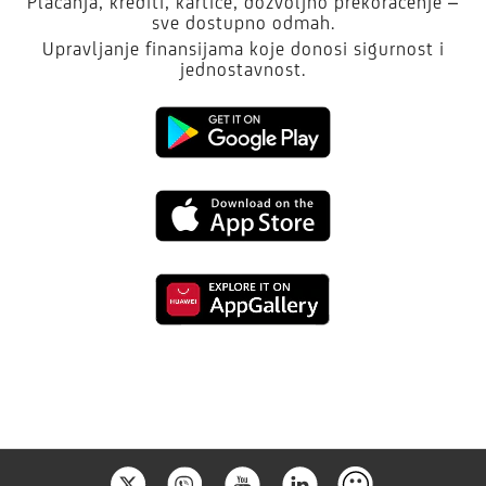
Plaćanja, krediti, kartice, dozvoljno prekoračenje –
sve dostupno odmah.
Upravljanje finansijama koje donosi sigurnost i
jednostavnost.
Kliknite
da
Kliknite
preuzmete
da
aplikaciju
Kliknite
preuzmete
sa
da
aplikaciju
Google
preuzmete
sa
Play
aplikaciju