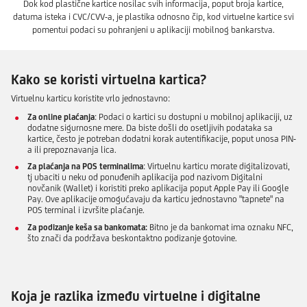
Dok kod plastične kartice nosilac svih informacija, poput broja kartice,
datuma isteka i CVC/CVV-a, je plastika odnosno čip, kod virtuelne kartice svi
pomentui podaci su pohranjeni u aplikaciji mobilnog bankarstva.
Kako se koristi virtuelna kartica?
Virtuelnu karticu koristite vrlo jednostavno:
Za online plaćanja
: Podaci o kartici su dostupni u mobilnoj aplikaciji, uz
dodatne sigurnosne mere. Da biste došli do osetljivih podataka sa
kartice, često je potreban dodatni korak autentifikacije, poput unosa PIN-
a ili prepoznavanja lica.
Za plaćanja na POS terminalima
: Virtuelnu karticu morate digitalizovati,
tj ubaciti u neku od ponuđenih aplikacija pod nazivom Digitalni
novčanik (Wallet) i koristiti preko aplikacija poput Apple Pay ili Google
Pay. Ove aplikacije omogućavaju da karticu jednostavno "tapnete" na
POS terminal i izvršite plaćanje.
Za podizanje keša sa bankomata:
Bitno je da bankomat ima oznaku NFC,
što znači da podržava beskontaktno podizanje gotovine.
Koja je razlika između virtuelne i digitalne