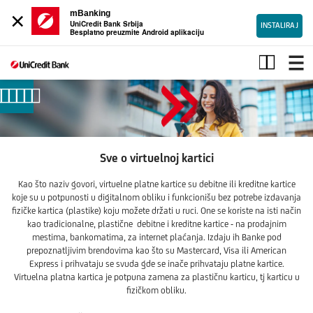
×
mBanking
UniCredit Bank Srbija
INSTALIRAJ
Besplatno preuzmite Android aplikaciju
Sve
o
virtuelnoj
kartici
Sve o virtuelnoj kartici
Kao što naziv govori, virtuelne platne kartice su debitne ili kreditne kartice
koje su u potpunosti u digitalnom obliku i funkcionišu bez potrebe izdavanja
fizičke kartica (plastike) koju možete držati u ruci. One se koriste na isti način
kao tradicionalne, plastične debitne i kreditne kartice - na prodajnim
mestima, bankomatima, za internet plaćanja. Izdaju ih Banke pod
prepoznatljivim brendovima kao što su Mastercard, Visa ili American
Express i prihvataju se svuda gde se inače prihvataju platne kartice.
Virtuelna platna kartica je potpuna zamena za plastičnu karticu, tj karticu u
fizičkom obliku.