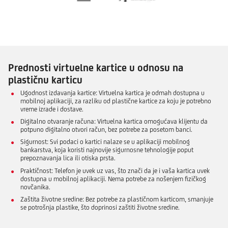
Prednosti virtuelne kartice u odnosu na
plastičnu karticu
Ugodnost izdavanja kartice: Virtuelna kartica je odmah dostupna u
mobilnoj aplikaciji, za razliku od plastične kartice za koju je potrebno
vreme izrade i dostave.
Digitalno otvaranje računa: Virtuelna kartica omogućava klijentu da
potpuno digitalno otvori račun, bez potrebe za posetom banci.
Sigurnost: Svi podaci o kartici nalaze se u aplikaciji mobilnog
bankarstva, koja koristi najnovije sigurnosne tehnologije poput
prepoznavanja lica ili otiska prsta.
Praktičnost: Telefon je uvek uz vas, što znači da je i vaša kartica uvek
dostupna u mobilnoj aplikaciji. Nema potrebe za nošenjem fizičkog
novčanika.
Zaštita životne sredine: Bez potrebe za plastičnom karticom, smanjuje
se potrošnja plastike, što doprinosi zaštiti životne sredine.