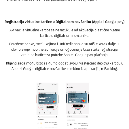
Registracija virtuelne kartice u Digitalnom novčaniku (Apple i Google pay)
Aktivacija virtuelne kartice se ne razlikuje od aktivacije plastične platne
kartice u digitalnom novčaniku.
Određene banke, među kojima i UniCredit banka su otišle korak dalje i u
okviru svoje mobilne aplikacije omogućena je brza i laka registracija
virtuelne kartice za potrebe Apple i Google pay plaćanja.
Klijenti sada mogu brzo i sigurno dodati svoju Mastercard debitnu karticu u
Apple i Google digitalne novčanike, direktno iz aplikacije, mBanking.