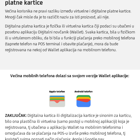
platne kartice
Većina korisnika ne pravi razliku između virtuelne i digitalne platne kartice.
Mnogi čak misle da je to različit naziv za isti proizvod, ali nije.
Digitalna platna kartica je fizička ili virtuelna kartica čiji podaci su ubačeni u
posebnu aplikaciju Digitalni novčanik (Wallet). Svaka kartica, bila u fizičkom
ili u virtulenom obliku, da bi bila u funkciji plaćanja preko mobilnog telefona
(tapnete telefon na POS terminal i obavite plaćanje), mora da bude
registrovana na nekoj od Wallet aplikacija na mobilnom telefonu.
Većina mobilnih telefona dolazi sa svojom verzije Wallet aplikacije:
ZAKLJUČAK:
Digitalna kartica ili digitalizacija kartice je sinonim za karticu,
bilo ona plastična ili virtuelna (samo postoji u mobilnoj aplikaciji) koja je
registrovana, tj ubačena u aplikaciju Wallet na mobilnim telefonima i
omogućava da se plaćanja na POS-u izvrše preko mobilnog telefona, tj
koristeći svima poznati način plaćanja: Apple i Google pay.