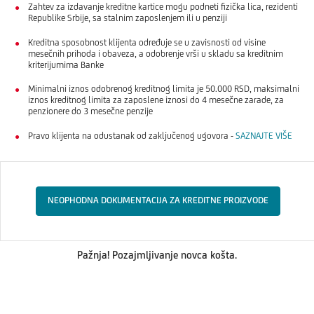
Zahtev za izdavanje kreditne kartice mogu podneti fizička lica, rezidenti
Republike Srbije, sa stalnim zaposlenjem ili u penziji
Kreditna sposobnost klijenta određuje se u zavisnosti od visine
mesečnih prihoda i obaveza, a odobrenje vrši u skladu sa kreditnim
kriterijumima Banke
Minimalni iznos odobrenog kreditnog limita je 50.000 RSD, maksimalni
iznos kreditnog limita za zaposlene iznosi do 4 mesečne zarade, za
penzionere do 3 mesečne penzije
Pravo klijenta na odustanak od zaključenog ugovora -
SAZNAJTE VIŠE
NEOPHODNA DOKUMENTACIJA ZA KREDITNE PROIZVODE
Pažnja! Pozajmljivanje novca košta.