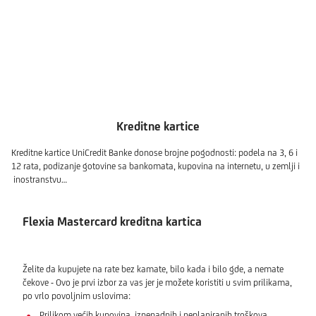
Kreditne kartice
Kreditne kartice UniCredit Banke donose brojne pogodnosti: podela na 3, 6 i
12 rata, podizanje gotovine sa bankomata, kupovina na internetu, u zemlji i
inostranstvu…
Flexia Mastercard kreditna kartica
Želite da kupujete na rate bez kamate, bilo kada i bilo gde, a nemate
čekove - Ovo je prvi izbor za vas jer je možete koristiti u svim prilikama,
po vrlo povoljnim uslovima:
Prilikom većih kupovina, iznenadnih i neplaniranih troškova