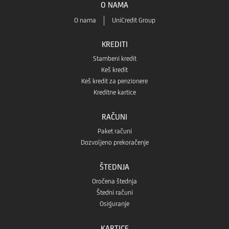
O NAMA
Huawei
O nama
UniCredit Group
prodavnice
AppGallery
KREDITI
Stambeni kredit
prodavnice
Keš kredit
Keš kredit za penzionere
Kreditne kartice
RAČUNI
Paket računi
Dozvoljeno prekoračenje
ŠTEDNJA
Oročena štednja
Štedni računi
Osiguranje
KARTICE