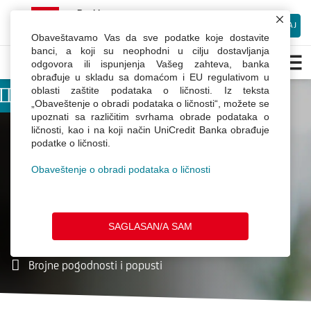
×
mBanking
UniCredit Bank Srbija
INSTALIRAJ
Besplatno preuzmite Android aplikaciju
Obaveštavamo Vas da sve podatke koje dostavite
Kreditne
banci, a koji su neophodni u cilju dostavljanja
odgovora ili ispunjenja Vašeg zahteva, banka
kartice
obrađuje u skladu sa domaćom i EU regulativom u
UniCredit
oblasti zaštite podataka o ličnosti. Iz teksta
Banke
Najbrži put za
Dobrodošli u Webchat.
„Obaveštenje o obradi podataka o ličnosti“, možete se
upoznati sa različitim svrhama obrade podataka o
Unesite Vaše ime
ličnosti, kao i na koji način UniCredit Banka obrađuje
ispunjenje vaših želja
podatke o ličnosti.
Obaveštenje o obradi podataka o ličnosti
Podela na rate
SAGLASAN/A SAM
Kupovina na internetu
Brojne pogodnosti i popusti