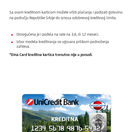
Sa ovom kreditnom karticom možete vršiti plaćanja i podizati gotovinu
na području Republike Srbije do iznosa odobrenog kreditnog limita.
Omogućena je i podela na rate na 3,6, ili 12 meseci.
Izbor modela kreditiranja se ugovara prilikom podnošenja
zahteva.
*Dina Card kreditna kartica trenutno nije u ponudi.