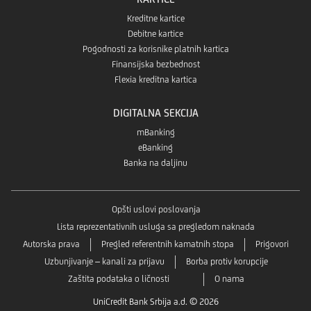
Kreditne kartice
Debitne kartice
Pogodnosti za korisnike platnih kartica
Finansijska bezbednost
Flexia kreditna kartica
DIGITALNA SEKCIJA
mBanking
eBanking
Banka na daljinu
Opšti uslovi poslovanja
Lista reprezentativnih usluga sa pregledom naknada
Autorska prava
Pregled referentnih kamatnih stopa
Prigovori
Uzbunjivanje – kanali za prijavu
Borba protiv korupcije
Zaštita podataka o ličnosti
O nama
UniCredit Bank Srbija a.d. © 2026