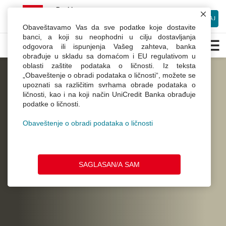
×
mBanking
UniCredit Bank Srbija
INSTALIRAJ
Besplatno preuzmite Android aplikaciju
Obaveštavamo Vas da sve podatke koje dostavite
UniCredit
banci, a koji su neophodni u cilju dostavljanja
odgovora ili ispunjenja Vašeg zahteva, banka
Banka
obrađuje u skladu sa domaćom i EU regulativom u
oblasti zaštite podataka o ličnosti. Iz teksta
Dobrodošli u Webchat.
„Obaveštenje o obradi podataka o ličnosti“, možete se
upoznati sa različitim svrhama obrade podataka o
Unesite Vaše ime
ličnosti, kao i na koji način UniCredit Banka obrađuje
podatke o ličnosti.
Obaveštenje o obradi podataka o ličnosti
SAGLASAN/A SAM