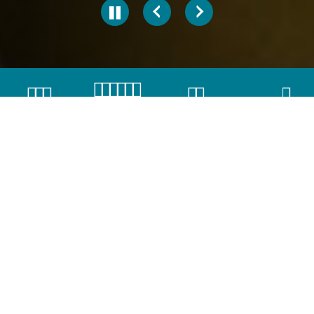
KONTAKTI I
LOKACIJE
KURSNA LISTA
ČET BOT
PRIGOVORI
Novosti
📢Pažnja!
Phishing prevara u toku!
13.01.2026.
DETALJNIJE