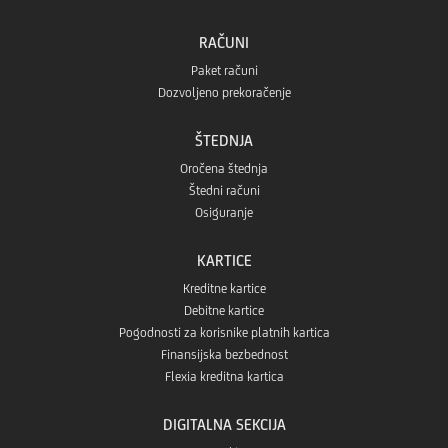
RAČUNI
Paket računi
Dozvoljeno prekoračenje
ŠTEDNJA
Oročena štednja
Štedni računi
Osiguranje
KARTICE
Kreditne kartice
Debitne kartice
Pogodnosti za korisnike platnih kartica
Finansijska bezbednost
Flexia kreditna kartica
DIGITALNA SEKCIJA