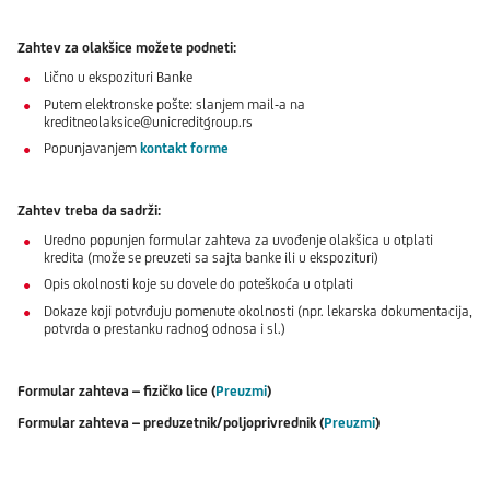
Zahtev za olakšice možete podneti:
Lično u ekspozituri Banke
Putem elektronske pošte: slanjem mail-a na
kreditneolaksice@unicreditgroup.rs
Popunjavanjem
kontakt forme
Zahtev treba da sadrži:
Uredno popunjen formular zahteva za uvođenje olakšica u otplati
kredita (može se preuzeti sa sajta banke ili u ekspozituri)
Opis okolnosti koje su dovele do poteškoća u otplati
Dokaze koji potvrđuju pomenute okolnosti (npr. lekarska dokumentacija,
potvrda o prestanku radnog odnosa i sl.)
Formular zahteva – fizičko lice (
Preuzmi
)
Formular zahteva – preduzetnik/poljoprivrednik (
Preuzmi
)