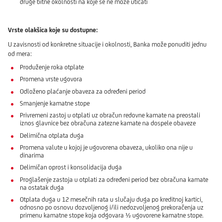
druge bitne okolnosti na koje se ne može uticati
Vrste olakšica koje su dostupne:
U zavisnosti od konkretne situacije i okolnosti, Banka može ponuditi jednu
od mera:
Produženje roka otplate
Promena vrste ugovora
Odloženo plaćanje obaveza za određeni period
Smanjenje kamatne stope
Privremeni zastoj u otplati uz obračun redovne kamate na preostali
iznos glavnice bez obračuna zatezne kamate na dospele obaveze
Delimična otplata duga
Promena valute u kojoj je ugovorena obaveza, ukoliko ona nije u
dinarima
Delimičan oprost i konsolidacija duga
Proglašenje zastoja u otplati za određeni period bez obračuna kamate
na ostatak duga
Otplata duga u 12 mesečnih rata u slučaju duga po kreditnoj kartici,
odnosno po osnovu dozvoljenog i/ili nedozvoljenog prekoračenja uz
primenu kamatne stope koja odgovara ½ ugovorene kamatne stope.