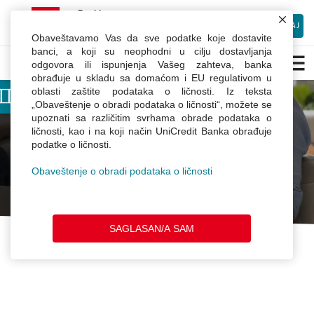
×
mBanking
UniCredit Bank Srbija
INSTALIRAJ
Besplatno preuzmite Android aplikaciju
Obaveštavamo Vas da sve podatke koje dostavite
Olakšice
banci, a koji su neophodni u cilju dostavljanja
odgovora ili ispunjenja Vašeg zahteva, banka
u
obrađuje u skladu sa domaćom i EU regulativom u
otplati
oblasti zaštite podataka o ličnosti. Iz teksta
Olakšice
Dobrodošli u Webchat.
„Obaveštenje o obradi podataka o ličnosti“, možete se
upoznati sa različitim svrhama obrade podataka o
Unesite Vaše ime
ličnosti, kao i na koji način UniCredit Banka obrađuje
u otplati kredita
podatke o ličnosti.
Obaveštenje o obradi podataka o ličnosti
Olakšice
u
otplati
obaveza
SAGLASAN/A SAM