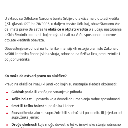
U skladu sa Odlukom Narodne banke Srbije o olakšicama u otplati kredita
(„Sl. glasnik RS“, br. 78/2025, u daljem tekstu: Odluka), obaveštavamo Vas
da imate pravo da zatražite
olakšice u otplati kredita
u slučaju nastupanja
teških životnih okolnosti koje mogu uticati na Vašu sposobnost redovne
otplate kreditnih obaveza.
Obaveštenje se odnosi na korisnike finansijskih usluga u smislu Zakona o
zaštiti korisnika finansijskih usluga, odnosno na fizička lica, preduzetnike i
poljoprivrednike.
Ko može da ostvari pravo na olakšice?
Pravo na olakšice imaju klijenti kod kojih su nastupile sledeće okolnosti:
Gubitak posla
ili značajno smanjenje prihoda
Teška bolest
ili povreda koja dovodi do umanjenja radne sposobnosti
Smrt ili teška bolest
supružnika ili dece
Razvod braka
ako su supružnici bili sadružnici po kreditu ili je jedan od
supružnika jemac
Druge okolnosti
koje mogu dovesti u teško imovinsko stanje, odnosno