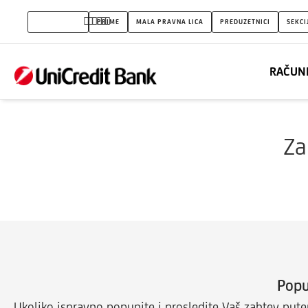
Olakšice
FIZIČKA LICA
PRIME
MALA PRAVNA LICA
PREDUZETNICI
SEKCI
u
otplati
RAČUN
kredita
Za
Popu
Ukoliko ispravno popunite i prosledite Vaš zahtev pute