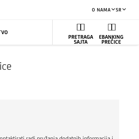
O NAMA
SR
TVO
PRETRAGA
EBANKING
SAJTA
PREČICE
ice
ntaktirati radi pružanja dodatnih informacija i