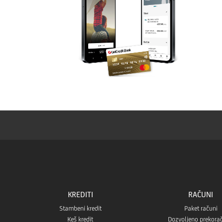
KREDITI
RAČUNI
Stambeni kredit
Paket računi
Keš kredit
Dozvoljeno prekora