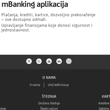
mBanking aplikacija
Plaćanja, krediti, kartice, dozvoljno prekoračenje
– sve dostupno odmah.
Upravljanje finansijama koje donosi sigurnost i
jednostavnost.
O NAMA
O nama
UniCredit Group
ŠTEDNJA
KART
Oročena štednja
Kreditne
čenje
Štedni računi
Debitne 