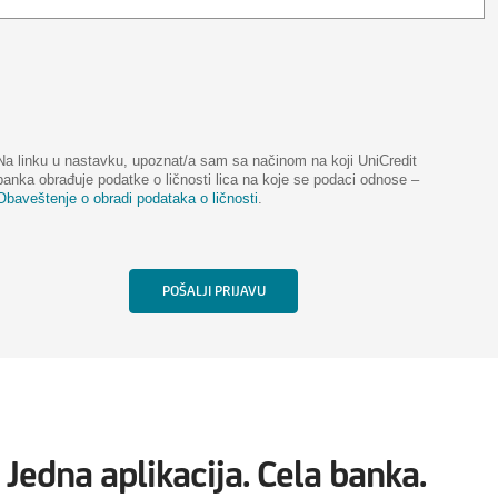
Na linku u nastavku, upoznat/a sam sa načinom na koji UniCredit
banka obrađuje podatke o ličnosti lica na koje se podaci odnose –
Obaveštenje o obradi podataka o ličnosti
.
Jedna aplikacija. Cela banka.