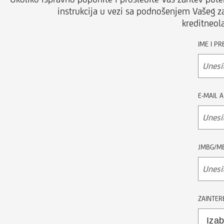
instrukcija u vezi sa podnošenjem Vašeg za
kreditneol
IME I PR
E-MAIL 
JMBG/M
ZAINTER