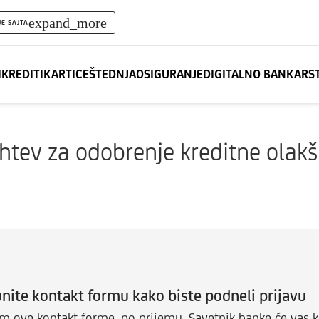
expand_more
JE SAJTA
I
KREDITI
KARTICE
ŠTEDNJA
OSIGURANJE
DIGITALNO BANKARS
htev za odobrenje kreditne olakš
nite kontakt formu kako biste podneli prijavu
m ove kontakt forme, po prijemu, Savetnik banke će vas ko