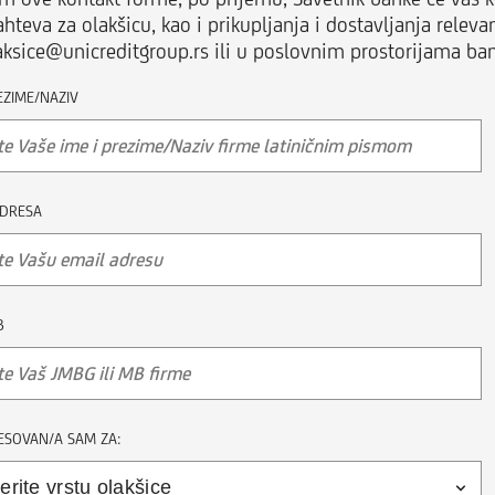
hteva za olakšicu, kao i prikupljanja i dostavljanja rele
aksice@unicreditgroup.rs ili u poslovnim prostorijama ba
EZIME/NAZIV
ADRESA
B
ESOVAN/A SAM ZA: