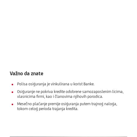
Važno da znate
Polisa osiguranja je vinkulirana u korist Banke.
Osiguranje ne pokriva kredite odobrene samozaposlenim licima,
vlasnicima firmi, kao i članovima njihovih porodica.
Mesečno plaćanje premije osiguranja putem trajnog naloga,
tokom celog perioda trajanja kredita.