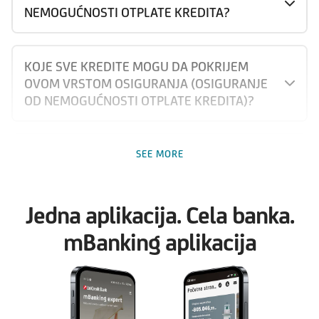
NEMOGUĆNOSTI OTPLATE KREDITA?
KOJE SVE KREDITE MOGU DA POKRIJEM
OVOM VRSTOM OSIGURANJA (OSIGURANJE
OD NEMOGUĆNOSTI OTPLATE KREDITA)?
DA LI POSTOJI RAZLIKA U KAMATNOJ STOPI
SEE MORE
KREDITA AKO SE OSIGURAM?
Jedna aplikacija. Cela banka.
KAKO PLAĆAM PREMIJU OSIGURANJA
mBanking aplikacija
MESEČNO, GODIŠNJE?
DA LI PREMIJU OSIGURANJA PLAĆAM DO
OTPLATE KREDITA?