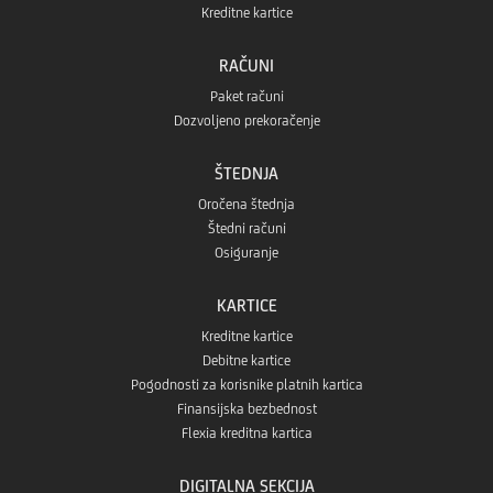
Kreditne kartice
RAČUNI
Paket računi
Dozvoljeno prekoračenje
ŠTEDNJA
Oročena štednja
Štedni računi
Osiguranje
KARTICE
Kreditne kartice
Debitne kartice
Pogodnosti za korisnike platnih kartica
Finansijska bezbednost
Flexia kreditna kartica
DIGITALNA SEKCIJA