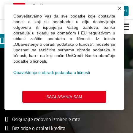
×
mBanking
UniCredit Bank Srbija
INSTALIRAJ
Besplatno preuzmite Android aplikaciju
Obaveštavamo Vas da sve podatke koje dostavite
Osiguranje
banci, a koji su neophodni u cilju dostavljanja
odgovora ili ispunjenja Vašeg zahteva, banka
kredita
obrađuje u skladu sa domaćom i EU regulativom u
oblasti zaštite podataka o ličnosti. Iz teksta
Budite odgovorni
Dobrodošli u Webchat.
„Obaveštenje o obradi podataka o ličnosti“, možete se
upoznati sa različitim svrhama obrade podataka o
Unesite Vaše ime
ličnosti, kao i na koji način UniCredit Banka obrađuje
prema sebi i svojim
podatke o ličnosti.
Obaveštenje o obradi podataka o ličnosti
najbližima
Osiguranje uz keš kredit
SAGLASAN/A SAM
Osigurajte redovno izmirenje rate
Bez brige o otplati kredita