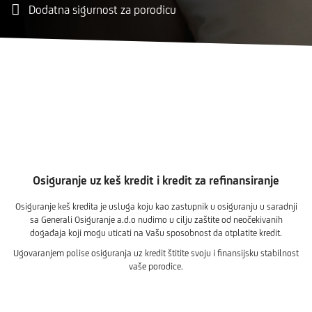
Dodatna sigurnost za porodicu
Osiguranje uz keš kredit i kredit za refinansiranje
Osiguranje keš kredita je usluga koju kao zastupnik u osiguranju u saradnji
sa Generali Osiguranje a.d.o nudimo u cilju zaštite od neočekivanih
događaja koji mogu uticati na Vašu sposobnost da otplatite kredit.
Ugovaranjem polise osiguranja uz kredit štitite svoju i finansijsku stabilnost
vaše porodice.