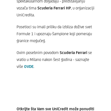
spektakularnom događaju - predstavljanju
vozača tima
Scuderia Ferrari HP
, u organizaciji
UniCredita.
Posetioci su imali priliku da izbliza dožive svet
Formule 1 i upoznaju šampione koji pomeraju
granice mogućeg.
Ovim posebnim povodom
Scuderia Ferrari
se
vratio u Milano nakon šest godina - saznajte
više
OVDE
.
Otkrijte šta Vam sve UniCredit može ponuditi