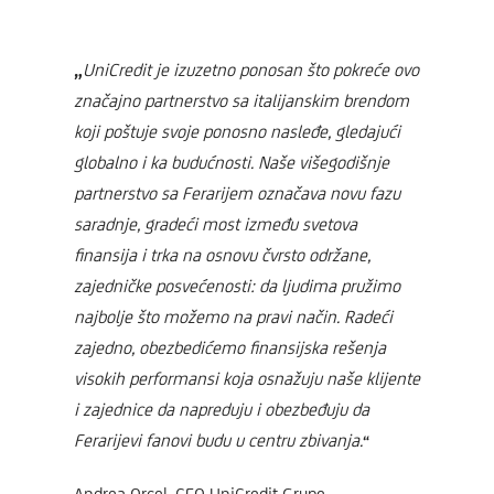
„
UniCredit je izuzetno ponosan što pokreće ovo
značajno partnerstvo sa italijanskim brendom
koji poštuje svoje ponosno nasleđe, gledajući
globalno i ka budućnosti. Naše višegodišnje
partnerstvo sa Ferarijem označava novu fazu
saradnje, gradeći most između svetova
finansija i trka na osnovu čvrsto održane,
zajedničke posvećenosti: da ljudima pružimo
najbolje što možemo na pravi način. Radeći
zajedno, obezbedićemo finansijska rešenja
visokih performansi koja osnažuju naše klijente
i zajednice da napreduju i obezbeđuju da
Ferarijevi fanovi budu u centru zbivanja.
“