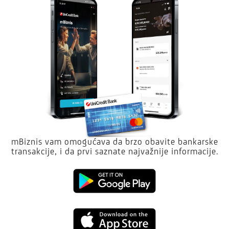
mBiznis vam omogućava da brzo obavite bankarske
transakcije, i da prvi saznate najvažnije informacije.
Google
Play
App