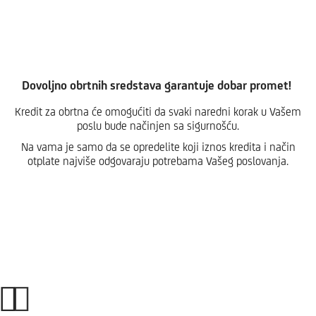
Dovoljno obrtnih sredstava garantuje dobar promet!
Kredit za obrtna će omogućiti da svaki naredni korak u Vašem
poslu bude načinjen sa sigurnošću.
Na vama je samo da se opredelite koji iznos kredita i način
otplate najviše odgovaraju potrebama Vašeg poslovanja.