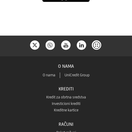
Store
O NAMA
O nama
UniCredit Group
KREDITI
Kredit za obrtna sredstva
Investicioni krediti
Kreditne kartice
RAČUNI