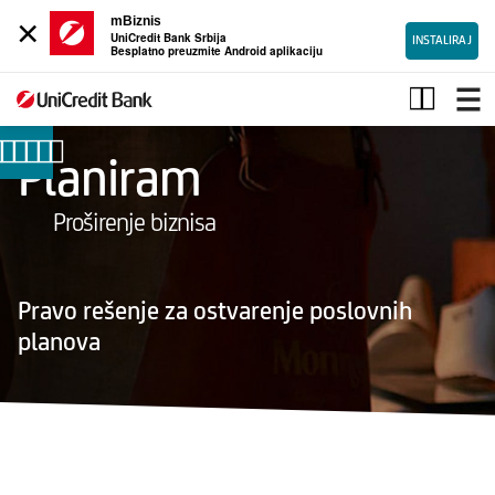
×
mBiznis
UniCredit Bank Srbija
INSTALIRAJ
Besplatno preuzmite Android aplikaciju
Kredit
za
obrtna
sredstva
Planiram
Proširenje biznisa
Krediti
za
Pravo rešenje za ostvarenje poslovnih
obrtna
planova
sredstva