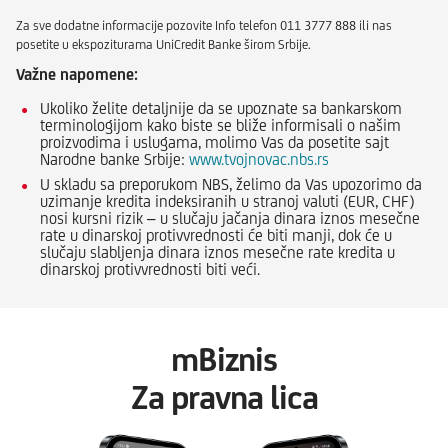
Za sve dodatne informacije pozovite Info telefon 011 3777 888 ili nas
posetite u ekspoziturama UniCredit Banke širom Srbije.
Važne napomene:
Ukoliko želite detaljnije da se upoznate sa bankarskom
terminologijom kako biste se bliže informisali o našim
proizvodima i uslugama, molimo Vas da posetite sajt
Narodne banke Srbije:
www.tvojnovac.nbs.rs
U skladu sa preporukom NBS, želimo da Vas upozorimo da
uzimanje kredita indeksiranih u stranoj valuti (EUR, CHF)
nosi kursni rizik – u slučaju jačanja dinara iznos mesečne
rate u dinarskoj protivvrednosti će biti manji, dok će u
slučaju slabljenja dinara iznos mesečne rate kredita u
dinarskoj protivvrednosti biti veći.
mBiznis
Za pravna lica