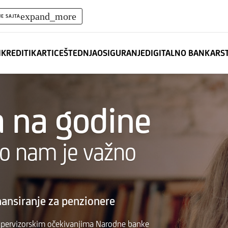
expand_more
JE SAJTA
I
KREDITI
KARTICE
ŠTEDNJA
OSIGURANJE
DIGITALNO BANKARS
a na godine
to nam je važno
inansiranje za penzionere
upervizorskim očekivanjima Narodne banke