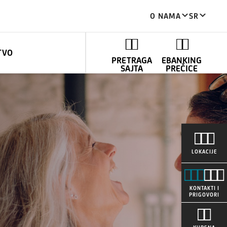
O NAMA
SR
TVO
PRETRAGA
EBANKING
SAJTA
PREČICE
LOKACIJE
KONTAKTI I
PRIGOVORI