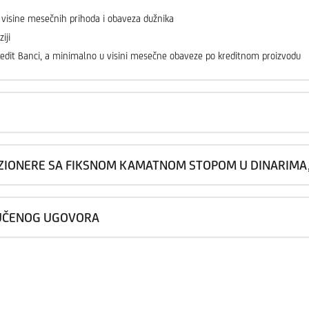
 visine mesečnih prihoda i obaveza dužnika
iji
edit Banci, a minimalno u visini mesečne obaveze po kreditnom proizvodu
ZIONERE SA FIKSNOM KAMATNOM STOPOM U DINARIMA, S
JUČENOG UGOVORA