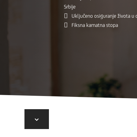
penzionere
Srbije
Uključeno osiguranje života u 
Fiksna kamatna stopa