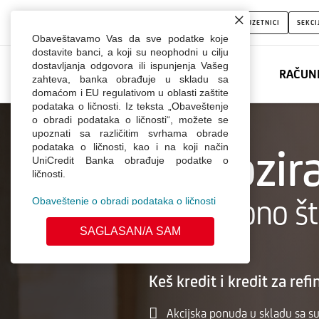
Keš
FIZIČKA LICA
PRIME
MALA PRAVNA LICA
PREDUZETNICI
SEKCI
kredit
Obaveštavamo Vas da sve podatke koje
dostavite banci, a koji su neophodni u cilju
za
dostavljanja odgovora ili ispunjenja Vašeg
RAČUN
zahteva, banka obrađuje u skladu sa
penzionere
domaćom i EU regulativom u oblasti zaštite
Dobrodošli u Webchat.
podataka o ličnosti. Iz teksta „Obaveštenje
o obradi podataka o ličnosti“, možete se
Unesite Vaše ime
upoznati sa različitim svrhama obrade
Bez obzir
podataka o ličnosti, kao i na koji način
UniCredit Banka obrađuje podatke o
ličnosti.
živimo ono š
Obaveštenje o obradi podataka o ličnosti
SAGLASAN/A SAM
Keš
Keš kredit i kredit za ref
kredit
Akcijska ponuda u skladu sa s
za