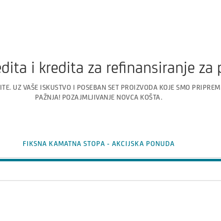
edita i kredita za refinansiranje za
ITE. UZ VAŠE ISKUSTVO I POSEBAN SET PROIZVODA KOJE SMO PRIPREMIL
PAŽNJA! POZAJMLJIVANJE NOVCA KOŠTA.
FIKSNA KAMATNA STOPA - AKCIJSKA PONUDA