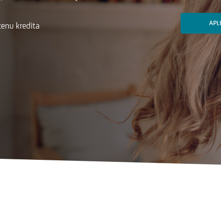
APL
cenu kredita