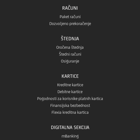
RAČUNI
Paket računi
Dozvoljeno prekoračenje
ŠTEDNJA
Oročena štednja
Štedni računi
Osiguranje
KARTICE
Kreditne kartice
Debitne kartice
Pogodnosti za korisnike platnih kartica
Finansijska bezbednost
Flexia kreditna kartica
DIGITALNA SEKCIJA
mBanking