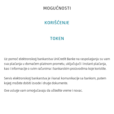
MOGUĆNOSTI
KORIŠĆENJE
TOKEN
Uz pomoć elektronskog bankarstva UniCredit Banke na raspolaganju su vam
sva plaćanja u domaćem platnom prometu, uključujući i instant plaćanja,
kao i informacije o svim računima i bankarskim proizvodima koje koristite.
Servis elektronskog bankarstva je i kanal komunikacije sa bankom, putem
kojeg možete dobiti izvode i druge dokumente.
Ove usluge vam omogućavaju da uštedite vreme i novac.