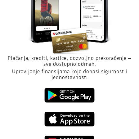
Plaćanja, krediti, kartice, dozvoljno prekoračenje –
sve dostupno odmah.
Upravljanje finansijama koje donosi sigurnost i
jednostavnost.
Kliknite
da
Kliknite
preuzmete
da