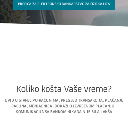
PREČICA ZA ELEKTRONSKO BANKARSTVO ZA FIZIČKA LICA
Koliko košta Vaše vreme?
UVID U STANJE PO RAČUNIMA, PREGLED TRANSAKCIJA, PLAĆANJE
RAČUNA, MENJAČNICA, DOKAZI O IZVRŠENOM PLAĆANJU I
KOMUNIKACIJA SA BANKOM NIKADA NIJE BILA LAKŠA