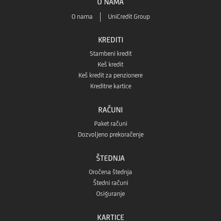
O NAMA
Huawei
O nama
UniCredit Group
prodavnice
AppGallery
KREDITI
Stambeni kredit
prodavnice
Keš kredit
Keš kredit za penzionere
Kreditne kartice
RAČUNI
Paket računi
Dozvoljeno prekoračenje
ŠTEDNJA
Oročena štednja
Štedni računi
Osiguranje
KARTICE