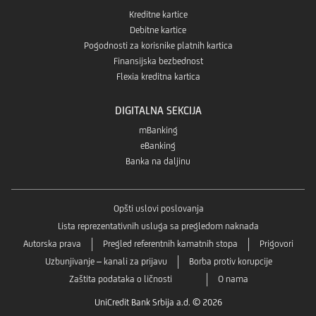
Kreditne kartice
Debitne kartice
Pogodnosti za korisnike platnih kartica
Finansijska bezbednost
Flexia kreditna kartica
DIGITALNA SEKCIJA
mBanking
eBanking
Banka na daljinu
Opšti uslovi poslovanja
Lista reprezentativnih usluga sa pregledom naknada
Autorska prava
Pregled referentnih kamatnih stopa
Prigovori
Uzbunjivanje – kanali za prijavu
Borba protiv korupcije
Zaštita podataka o ličnosti
O nama
UniCredit Bank Srbija a.d. © 2026