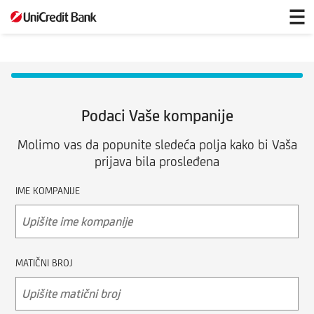
Distribucija
reklamnog
i
promo
materijala
Podaci Vaše kompanije
Molimo vas da popunite sledeća polja kako bi Vaša
prijava bila prosleđena
IME KOMPANIJE
MATIČNI BROJ