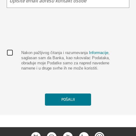
Nakon pažljivog čitanja i razumevanja
Informacije
,
saglasan sam da Banka, kao rukovalac Podataka,
obrađuje moje Podatke samo za napred navedene
namene i u druge svrhe ih ne može koristiti.