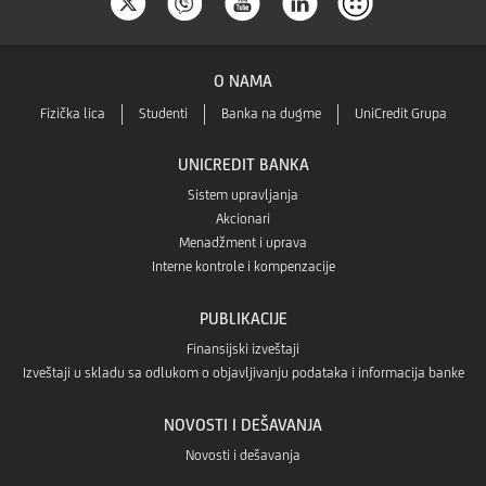
O NAMA
Fizička lica
Studenti
Banka na dugme
UniCredit Grupa
UNICREDIT BANKA
Sistem upravljanja
Akcionari
Menadžment i uprava
Interne kontrole i kompenzacije
PUBLIKACIJE
Finansijski izveštaji
Izveštaji u skladu sa odlukom o objavljivanju podataka i informacija banke
NOVOSTI I DEŠAVANJA
Novosti i dešavanja