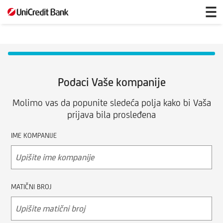
Održavanje
higijene
u
objektima
banke
Podaci Vaše kompanije
Molimo vas da popunite sledeća polja kako bi Vaša
prijava bila prosleđena
IME KOMPANIJE
MATIČNI BROJ