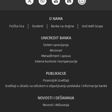
O NAMA
Fizička lica
Studenti
Banka na dugme
UniCredit Grupa
UNICREDIT BANKA
Sistem upravljanja
Akcionari
Menadžment i uprava
Interne kontrole i kompenzacije
PUBLIKACIJE
Finansijski izveštaji
Izveštaji u skladu sa odlukom o objavljivanju podataka i informacija banke
NOVOSTI I DEŠAVANJA
Novosti i dešavanja