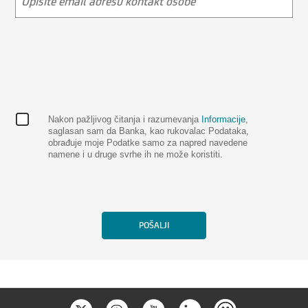
Nakon pažljivog čitanja i razumevanja
Informacije
,
saglasan sam da Banka, kao rukovalac Podataka,
obrađuje moje Podatke samo za napred navedene
namene i u druge svrhe ih ne može koristiti.