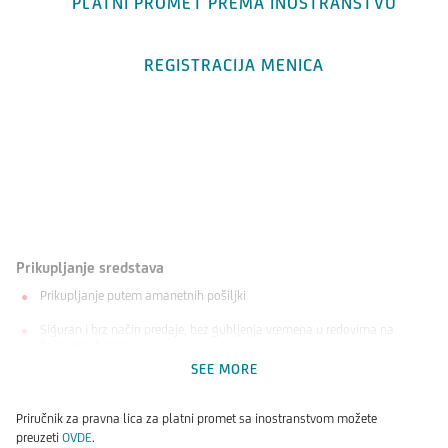
PLATNI PROMET PREMA INOSTRANSTVU
REGISTRACIJA MENICA
Prikupljanje sredstava
Prikupljanje putem amanetnih pošiljki
Siguran i brz način predaje, bez gubljenja vremena u redovima na
šalterima banke
SEE MORE
Način predaje putem dnevnih trezora
Rasknjižavanje uplata se vrši u vrlo kratkom vremenskom periodu
Priručnik za pravna lica za platni promet sa inostranstvom možete
preuzeti
OVDE
.