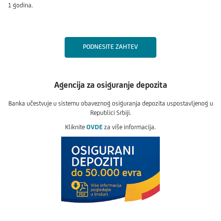
1 godina.
PODNESITE ZAHTEV
Agencija za osiguranje depozita
Banka učestvuje u sistemu obaveznog osiguranja depozita uspostavljenog u
Republici Srbiji.
Kliknite
OVDE
za više informacija.