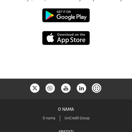
Google
Play
App
Store
O NAMA
O nama
UniCredit Group
KREDITI