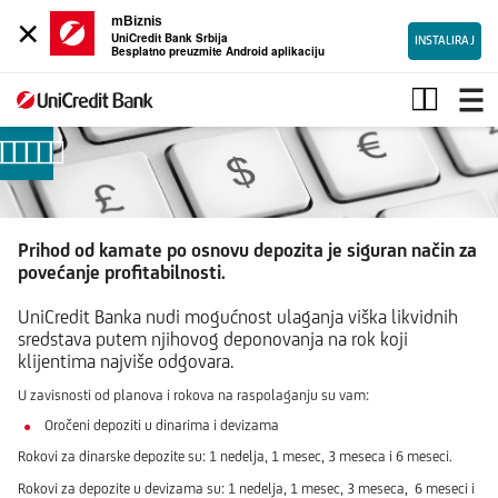
×
mBiznis
UniCredit Bank Srbija
INSTALIRAJ
Besplatno preuzmite Android aplikaciju
Oročena
štednja
Prihod od kamate po osnovu depozita je siguran način za
povećanje profitabilnosti.
UniCredit Banka nudi mogućnost ulaganja viška likvidnih
sredstava putem njihovog deponovanja na rok koji
klijentima najviše odgovara.
U zavisnosti od planova i rokova na raspolaganju su vam:
Oročeni depoziti u dinarima i devizama
Rokovi za dinarske depozite su: 1 nedelja, 1 mesec, 3 meseca i 6 meseci.
Rokovi za depozite u devizama su: 1 nedelja, 1 mesec, 3 meseca, 6 meseci i