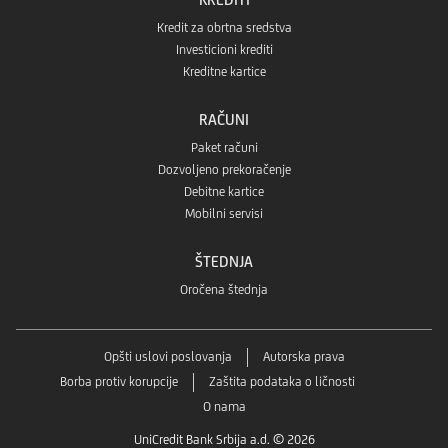
Kredit za obrtna sredstva
Investicioni krediti
Kreditne kartice
RAČUNI
Paket računi
Dozvoljeno prekoračenje
Debitne kartice
Mobilni servisi
ŠTEDNJA
Oročena štednja
Opšti uslovi poslovanja
Autorska prava
Borba protiv korupcije
Zaštita podataka o ličnosti
O nama
UniCredit Bank Srbija a.d. © 2026