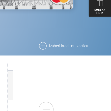
KURSNA
LISTA
Izaberi
kreditnu karticu