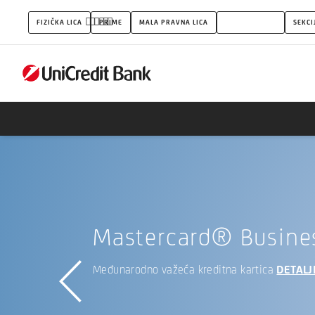
Kreditne
FIZIČKA LICA
PRIME
MALA PRAVNA LICA
PREDUZETNICI
SEKCI
kartice
Mastercard® Busine
Međunarodno važeća kreditna kartica
DETALJ