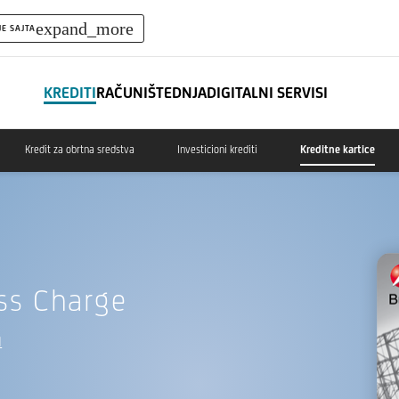
expand_more
JE SAJTA
KREDITI
RAČUNI
ŠTEDNJA
DIGITALNI SERVISI
Kredit za obrtna sredstva
Investicioni krediti
Kreditne kartice
ss Charge
I