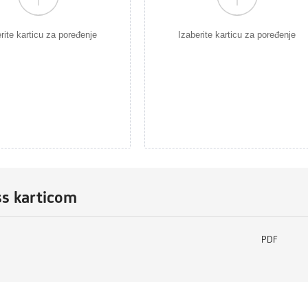
rite karticu za poređenje
Izaberite karticu za poređenje
ss karticom
PDF