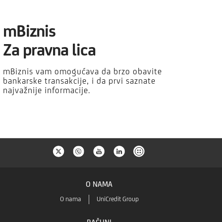
mBiznis
Za pravna lica
mBiznis vam omogućava da brzo obavite
bankarske transakcije, i da prvi saznate
najvažnije informacije.
O NAMA
O nama
UniCredit Group