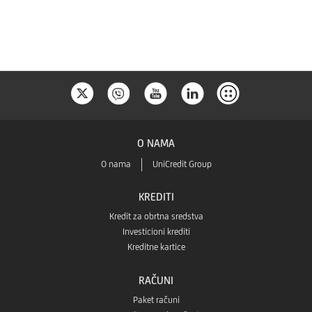
Store
O NAMA
O nama
UniCredit Group
KREDITI
Kredit za obrtna sredstva
Investicioni krediti
Kreditne kartice
RAČUNI
Paket računi