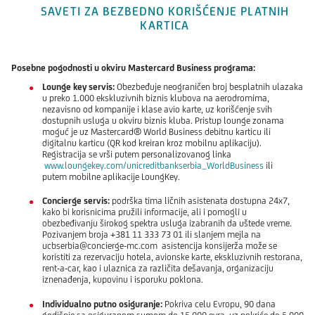
SAVETI ZA BEZBEDNO KORIŠĆENJE PLATNIH
KARTICA
Posebne pogodnosti u okviru Mastercard Business programa:
Lounge key servis:
Obezbeđuje neograničen broj besplatnih ulazaka
u preko 1.000 ekskluzivnih biznis klubova na aerodromima,
nezavisno od kompanije i klase avio karte, uz korišćenje svih
dostupnih usluga u okviru biznis kluba. Pristup lounge zonama
moguć je uz Mastercard® World Business debitnu karticu ili
digitalnu karticu (QR kod kreiran kroz mobilnu aplikaciju).
Registracija se vrši putem personalizovanog linka
www.loungekey.com/unicreditbankserbia_WorldBusiness
ili
putem mobilne aplikacije LoungKey.
Concierge servis:
podrška tima ličnih asistenata dostupna 24x7,
kako bi korisnicima pružili informacije, ali i pomogli u
obezbeđivanju širokog spektra usluga izabranih da uštede vreme.
Pozivanjem broja +381 11 333 73 01 ili slanjem mejla na
ucbserbia@concierge-mc.com asistencija konsijerža može se
koristiti za rezervaciju hotela, avionske karte, ekskluzivnih restorana,
rent-a-car, kao i ulaznica za različita dešavanja, organizaciju
iznenađenja, kupovinu i isporuku poklona.
Individualno putno osiguranje:
Pokriva celu Evropu, 90 dana