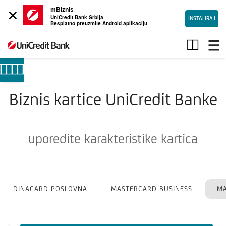
×
mBiznis
UniCredit Bank Srbija
INSTALIRAJ
Besplatno preuzmite Android aplikaciju
Debitne
kartice
Biznis kartice UniCredit Banke
uporedite karakteristike kartica
DINACARD POSLOVNA
MASTERCARD BUSINESS
MA