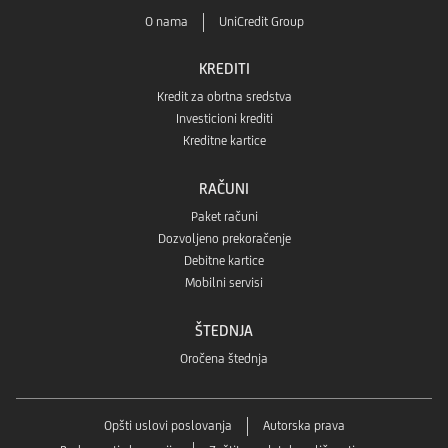
O nama
UniCredit Group
KREDITI
Kredit za obrtna sredstva
Investicioni krediti
Kreditne kartice
RAČUNI
Paket računi
Dozvoljeno prekoračenje
Debitne kartice
Mobilni servisi
ŠTEDNJA
Oročena štednja
Opšti uslovi poslovanja
Autorska prava