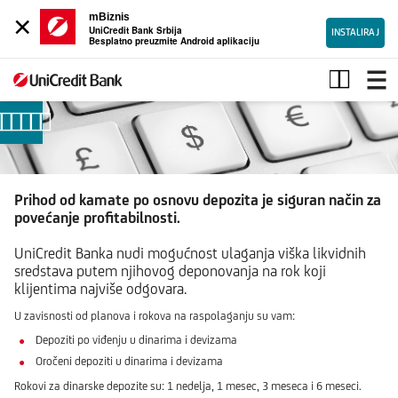
×
mBiznis
UniCredit Bank Srbija
INSTALIRAJ
Besplatno preuzmite Android aplikaciju
Oročena
štednja
Prihod od kamate po osnovu depozita je siguran način za
povećanje profitabilnosti.
UniCredit Banka nudi mogućnost ulaganja viška likvidnih
sredstava putem njihovog deponovanja na rok koji
klijentima najviše odgovara.
U zavisnosti od planova i rokova na raspolaganju su vam:
Depoziti po viđenju u dinarima i devizama
Oročeni depoziti u dinarima i devizama
Rokovi za dinarske depozite su: 1 nedelja, 1 mesec, 3 meseca i 6 meseci.