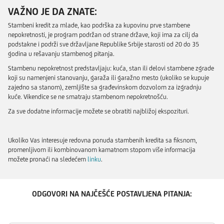
VAŽNO JE DA ZNATE:
Stambeni kredit za mlade, kao podrška za kupovinu prve stambene
nepokretnosti, je program podržan od strane države, koji ima za cilj da
podstakne i podrži sve državljane Republike Srbije starosti od 20 do 35
godina u rešavanju stambenog pitanja.
Stambenu nepokretnost predstavljaju: kuća, stan ili delovi stambene zgrade
koji su namenjeni stanovanju, garaža ili garažno mesto (ukoliko se kupuje
zajedno sa stanom), zemljište sa građevinskom dozvolom za izgradnju
kuće. Vikendice se ne smatraju stambenom nepokretnošću.
Za sve dodatne informacije možete se obratiti najbližoj ekspozituri.
Ukoliko Vas interesuje redovna ponuda stambenih kredita sa fiksnom,
promenljivom ili kombinovanom kamatnom stopom više informacija
možete pronaći na sledećem
linku
.
ODGOVORI NA NAJČEŠĆE POSTAVLJENA PITANJA: