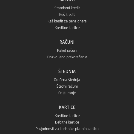
Stambeni kredit
prodavnice
Keš kredit
Keš kredit za penzionere
Kreditne kartice
RAČUNI
Paket računi
Dozvoljeno prekoračenje
ŠTEDNJA
Oročena štednja
Štedni računi
Osiguranje
KARTICE
Kreditne kartice
Debitne kartice
Pogodnosti za korisnike platnih kartica