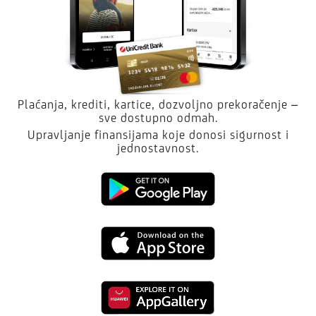
Plaćanja, krediti, kartice, dozvoljno prekoračenje –
sve dostupno odmah.
Upravljanje finansijama koje donosi sigurnost i
jednostavnost.
Kliknite
da
Kliknite
preuzmete
da
aplikaciju
Kliknite
preuzmete