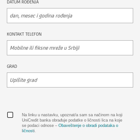
DATUM ROĐENJA
KONTAKT TELEFON
GRAD
Na linku u nastavku, upoznat/a sam sa načinom na koji
UniCredit banka obrađuje podatke o ličnosti lica na koje
se podaci odnose –
Obaveštenje o obradi podataka o
ličnosti
.