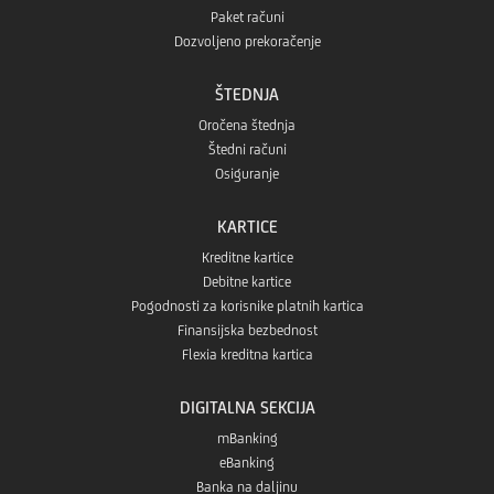
Paket računi
Dozvoljeno prekoračenje
ŠTEDNJA
Oročena štednja
Štedni računi
Osiguranje
KARTICE
Kreditne kartice
Debitne kartice
Pogodnosti za korisnike platnih kartica
Finansijska bezbednost
Flexia kreditna kartica
DIGITALNA SEKCIJA
mBanking
eBanking
Banka na daljinu