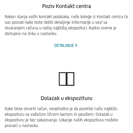
Poziv Kontakt centra
Nakon slanja vaših kontakt podataka, naše kolege iz Kontakt centra će
vas pozvati kako biste dobili detaljnije informacije u vezi sa
otvaranjem računa u našoj najbližoj ekspozituri. Radno vreme je
dostupno na linku u nastavku.
DETALJNIJE
Dolazak u ekspozituru
Kako biste otvorili račun, neophodno je da posetite našu najbližu
ekspozituru sa važećom ličnom kartom ili pasošem. Dolazak u
ekspozituru je bez zakazivanja. Lokacije naših ekspozitura možete
pronaći u nastavku.