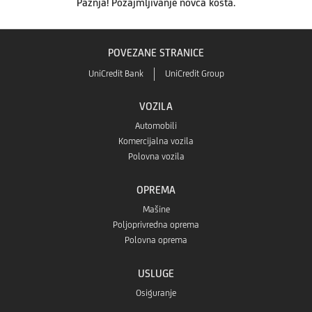
Pažnja! Pozajmljivanje novca košta.
POVEZANE STRANICE
UniCredit Bank
UniCredit Group
VOZILA
Automobili
Komercijalna vozila
Polovna vozila
OPREMA
Mašine
Poljoprivredna oprema
Polovna oprema
USLUGE
Osiguranje