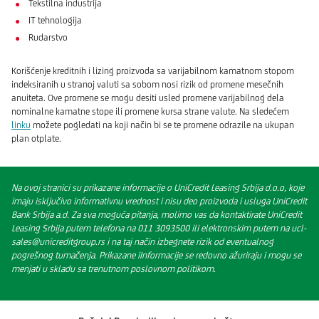
Tekstilna industrija
IT tehnologija
Rudarstvo
Korišćenje kreditnih i lizing proizvoda sa varijabilnom kamatnom stopom
indeksiranih u stranoj valuti sa sobom nosi rizik od promene mesečnih
anuiteta. Ove promene se mogu desiti usled promene varijabilnog dela
nominalne kamatne stope ili promene kursa strane valute. Na sledećem
linku
možete pogledati na koji način bi se te promene odrazile na ukupan
plan otplate.
Na ovoj stranici su prikazane informacije o UniCredit Leasing Srbija d.o.o, koje
imaju isključivo informativnu vrednost i nisu deo proizvoda i usluga UniCredit
Bank Srbija a.d. Za sva moguća pitanja, molimo vas da kontaktirate UniCredit
Leasing Srbija putem telefona na 011 3093500 ili elektronskim putem na ucl-
sales@unicreditgroup.rs i na taj način izbegnete rizik od eventualnog
pogrešnog tumačenja. Prikazane iInformacije se redovno ažuriraju i mogu se
menjati u skladu sa trenutnom poslovnom politikom.