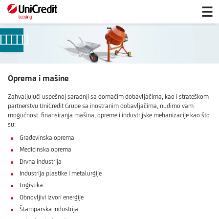
Mašine
Oprema
i
ma
š
ine
Zahvaljujući uspešnoj saradnji sa domaćim dobavljačima, kao i strateškom
partnerstvu UniCredit Grupe sa inostranim dobavljačima, nudimo vam
mogućnost finansiranja mašina, opreme i industrijske mehanizacije kao što
su:
Građevinska oprema
Medicinska oprema
Drvna industrija
Industrija plastike i metalurgije
Logistika
Obnovljivi izvori energije
Štamparska industrija