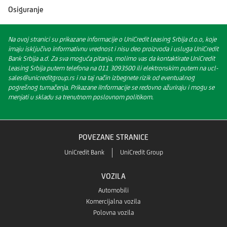
Osiguranje
Na ovoj stranici su prikazane informacije o UniCredit Leasing Srbija d.o.o, koje
imaju isključivo informativnu vrednost i nisu deo proizvoda i usluga UniCredit
Bank Srbija a.d. Za sva moguća pitanja, molimo vas da kontaktirate UniCredit
Leasing Srbija putem telefona na 011 3093500 ili elektronskim putem na ucl-
sales@unicreditgroup.rs i na taj način izbegnete rizik od eventualnog
pogrešnog tumačenja. Prikazane iInformacije se redovno ažuriraju i mogu se
menjati u skladu sa trenutnom poslovnom politikom.
POVEZANE STRANICE
UniCredit Bank
UniCredit Group
VOZILA
Automobili
Komercijalna vozila
Polovna vozila