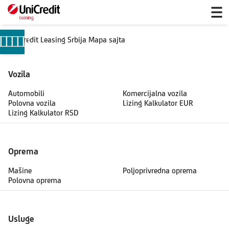
Mapa
sajta
Leasing
UniCredit Leasing Srbija Mapa sajta
Vozila
Automobili
Komercijalna vozila
Polovna vozila
Lizing Kalkulator EUR
Lizing Kalkulator RSD
Oprema
Mašine
Poljoprivredna oprema
Polovna oprema
Usluge