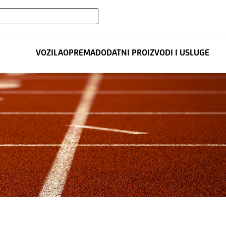
expand_more
REDIT LEASING
VOZILA
OPREMA
DODATNI PROIZVODI I USLUGE