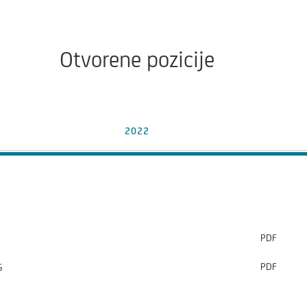
Otvorene pozicije
2022
PDF
PDF
G