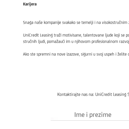
Karijera
Snaga naše kompanije svakako se temelji i na visokostručnim z
UniCredit Leasing traži motivisane, talentovane ljude koji se 
stručnih ljudi, pomažaući im u njihovom profesionalnom razvoj
Ako ste spremni na nove izazove, sigurni u svoj uspeh i želite 
Kontaktirajte nas na: UniCredit Leasing
Ime
i
prezime