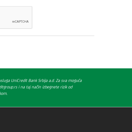
i usluga UniCredit Bank Srbija a.d. Za sva moguća
group.rs i na taj način izbegnete rizik od
ikom.