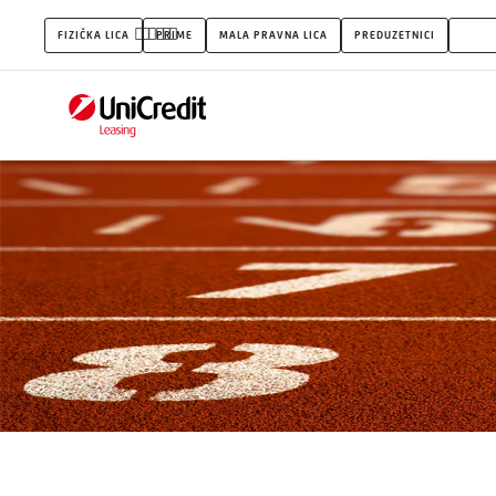
Karijera
FIZIČKA LICA
PRIME
MALA PRAVNA LICA
PREDUZETNICI
UNIC
u
UniCredit
Leasingu