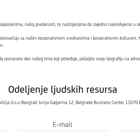
aposlenima, našoj predanosti, te nastojanjima da zajedno napredujemo u okr
poistovećuju sa našim korporativnom vrednostima i korporativnim kulturom. Naš
u.
da postanete deo našeg tima koji pobeđuje, pošaljite svoju biografiju na adres
Odeljenje ljudskih resursa
 Srbija d.o.o Beograd Jurija Gagarina 12, Belgrade Business Center 1107
E-
mail