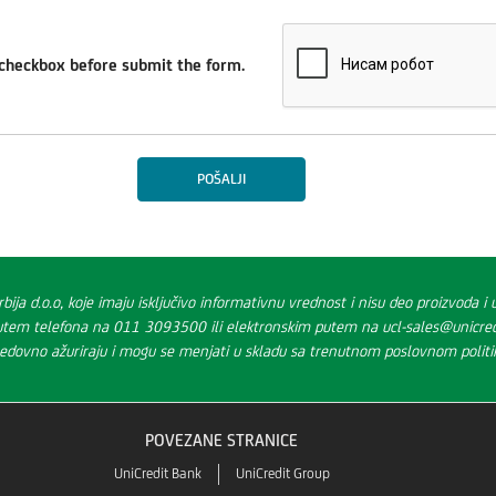
checkbox before submit the form.
rbija d.o.o, koje imaju isključivo informativnu vrednost i nisu deo proizvoda 
putem telefona na 011 3093500 ili elektronskim putem na ucl-sales@unicredit
redovno ažuriraju i mogu se menjati u skladu sa trenutnom poslovnom polit
POVEZANE STRANICE
UniCredit Bank
UniCredit Group