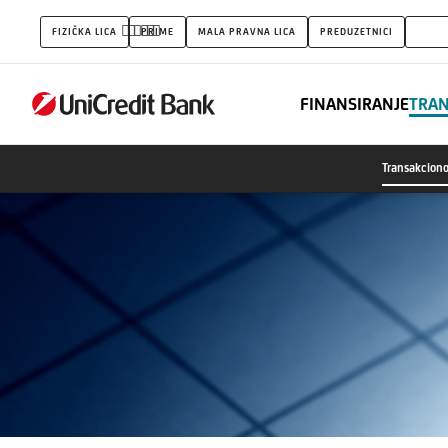
Transakciono
FIZIČKA LICA
PRIME
MALA PRAVNA LICA
PREDUZETNICI
FINA
bankarstvo
FINANSIRANJE
TRA
Transakcion