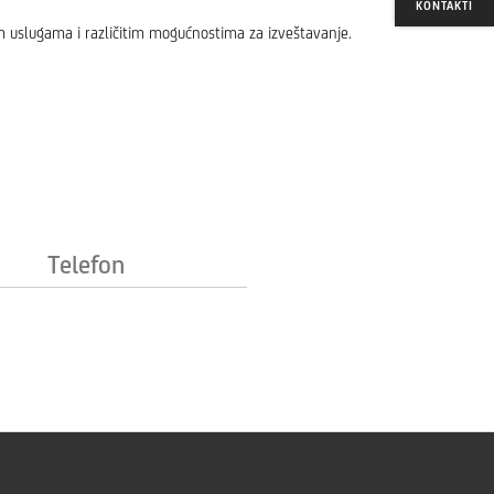
KONTAKTI
ivim uslugama i različitim mogućnostima za izveštavanje.
Telefon