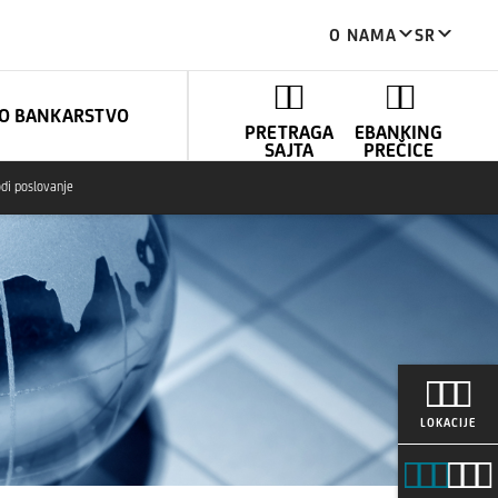
O NAMA
SR
NO BANKARSTVO
PRETRAGA
EBANKING
SAJTA
PREČICE
di poslovanje
LOKACIJE