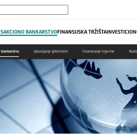
expand_more
NSIJSKE INSTITUCIJE
NSAKCIONO BANKARSTVO
FINANSIJSKA TRŽIŠTA
INVESTICIO
o bankarstvo
Upravljanje gotovinom
Finansiranje trgovine
Kasto