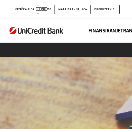
Spajanja
FIZIČKA LICA
PRIME
MALA PRAVNA LICA
PREDUZETNICI
FINA
i
akvizicije
FINANSIRANJE
TRA