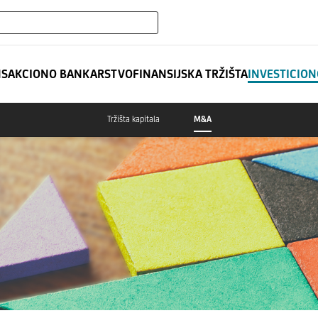
expand_more
NSIJSKE INSTITUCIJE
NSAKCIONO BANKARSTVO
FINANSIJSKA TRŽIŠTA
INVESTICIO
Tržišta kapitala
M&A