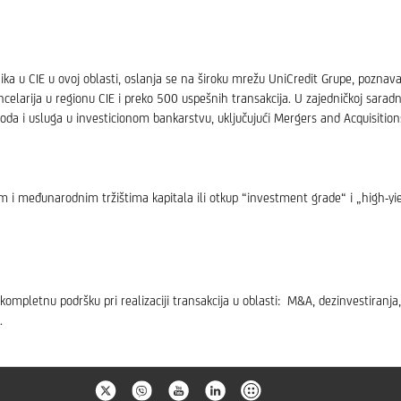
ka u CIE u ovoj oblasti, oslanja se na široku mrežu UniCredit Grupe, poznavan
elarija u regionu CIE i preko 500 uspešnih transakcija. U zajedničkoj saradnj
da i usluga u investicionom bankarstvu, uključujući Mergers and Acquisitio
 međunarodnim tržištima kapitala ili otkup “investment grade“ i „high-yie
pletnu podršku pri realizaciji transakcija u oblasti: M&A, dezinvestiranja, p
.