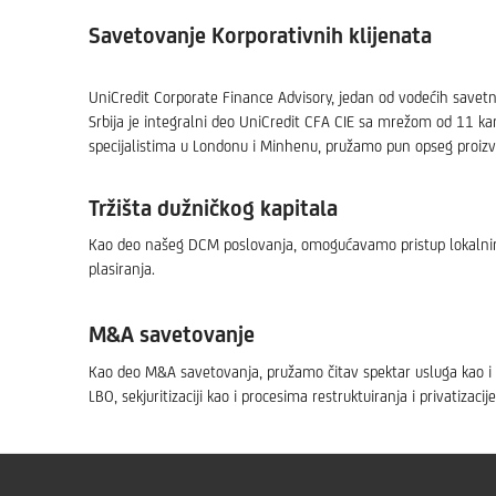
Savetovanje Korporativnih klijenata
UniCredit Corporate Finance Advisory, jedan od vodećih savetni
Srbija je integralni deo UniCredit CFA CIE sa mrežom od 11 kanc
specijalistima u Londonu i Minhenu, pružamo pun opseg proizvo
Tržišta dužničkog kapitala
Kao deo našeg DCM poslovanja, omogućavamo pristup lokalnim i
plasiranja.
M&A savetovanje
Kao deo M&A savetovanja, pružamo čitav spektar usluga kao i kom
LBO, sekjuritizaciji kao i procesima restruktuiranja i privatizacije