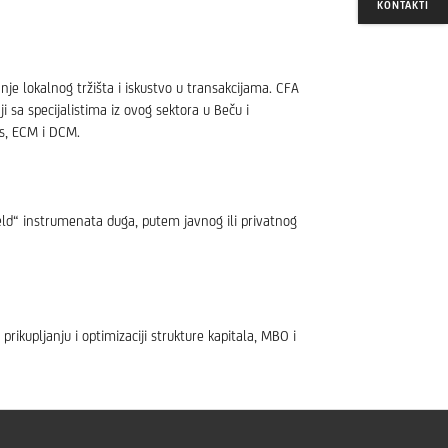
KONTAKTI
je lokalnog tržišta i iskustvo u transakcijama. CFA
i sa specijalistima iz ovog sektora u Beču i
ns, ECM i DCM.
ld“ instrumenata duga, putem javnog ili privatnog
rikupljanju i optimizaciji strukture kapitala, MBO i