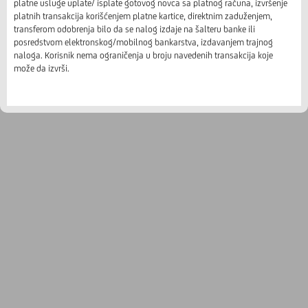
platne usluge uplate/ isplate gotovog novca sa platnog računa, izvršenje
platnih transakcija korišćenjem platne kartice, direktnim zaduženjem,
transferom odobrenja bilo da se nalog izdaje na šalteru banke ili
posredstvom elektronskog/mobilnog bankarstva, izdavanjem trajnog
naloga. Korisnik nema ograničenja u broju navedenih transakcija koje
može da izvrši.